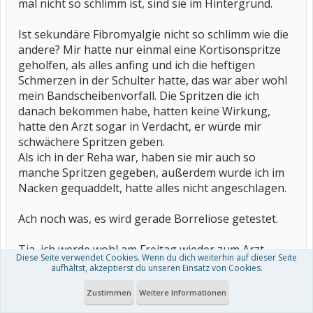
mal nicht so schlimm ist, sind sie im Hintergrund.
Ist sekundäre Fibromyalgie nicht so schlimm wie die
andere? Mir hatte nur einmal eine Kortisonspritze
geholfen, als alles anfing und ich die heftigen
Schmerzen in der Schulter hatte, das war aber wohl
mein Bandscheibenvorfall. Die Spritzen die ich
danach bekommen habe, hatten keine Wirkung,
hatte den Arzt sogar in Verdacht, er würde mir
schwächere Spritzen geben.
Als ich in der Reha war, haben sie mir auch so
manche Spritzen gegeben, außerdem wurde ich im
Nacken gequaddelt, hatte alles nicht angeschlagen.
Ach noch was, es wird gerade Borreliose getestet.
Tja, ich werde wohl am Freitag wieder zum Arzt
Diese Seite verwendet Cookies. Wenn du dich weiterhin auf dieser Seite
müssen, sonst müsste ich am Freitag zum
aufhältst, akzeptierst du unseren Einsatz von Cookies.
Arbeitsamt und mich al melden.
Zustimmen
Weitere Informationen
Ich habe hier bei RO schon ziemlich viel gelesen, ich