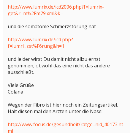
http://www.lumrix.de/icd2006.php?f=lumrix-
get&r=m%2Fm79.xml&k
=
und die somatome Schmerzstörung hat
http://www.lumrix.de/icd.php?
f=lumri...zst%F6rung&h=1
und leider wirst Du damit nicht allzu ernst
genommen, obwohl das eine nicht das andere
ausschließt.
Viele Grüße
Colana
Wegen der Fibro ist hier noch ein Zeitungsartikel.
Halt diesen mal den Ärzten unter die Nase:
http://www.focus.de/gesundheit/ratge...nid_40173.ht
ml