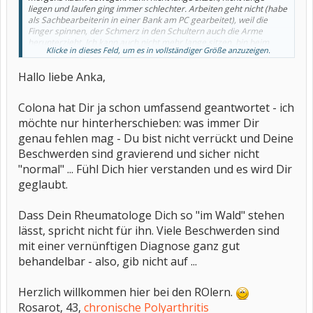
liegen und laufen ging immer schlechter. Arbeiten geht nicht (habe
als Sachbearbeiterin in einer Bank am PC gearbeitet), weil die
Finger spinnen, der Schmerz in den Schultern auch die Arme
herunterzieht. Ich kann auch nicht mehr lange sitzen, bin beim
Klicke in dieses Feld, um es in vollständiger Größe anzuzeigen.
Aufstehen so steif, dass ich manchmal richtig wegknicke.
Hallo liebe Anka,
Colona hat Dir ja schon umfassend geantwortet - ich
möchte nur hinterherschieben: was immer Dir
genau fehlen mag - Du bist nicht verrückt und Deine
Beschwerden sind gravierend und sicher nicht
"normal" ... Fühl Dich hier verstanden und es wird Dir
geglaubt.
Dass Dein Rheumatologe Dich so "im Wald" stehen
lässt, spricht nicht für ihn. Viele Beschwerden sind
mit einer vernünftigen Diagnose ganz gut
behandelbar - also, gib nicht auf ...
Herzlich willkommen hier bei den ROlern.
Rosarot, 43,
chronische Polyarthritis