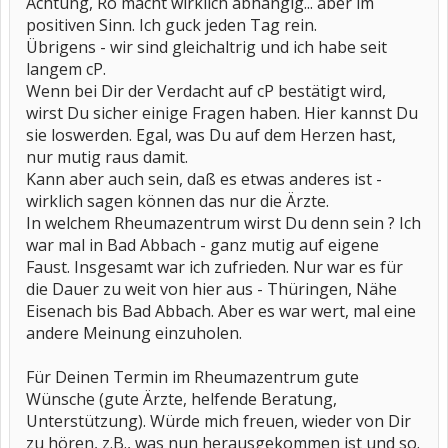
Achtung, Ro macht wirklich abhängig... aber im
positiven Sinn. Ich guck jeden Tag rein.
Übrigens - wir sind gleichaltrig und ich habe seit
langem cP.
Wenn bei Dir der Verdacht auf cP bestätigt wird,
wirst Du sicher einige Fragen haben. Hier kannst Du
sie loswerden. Egal, was Du auf dem Herzen hast,
nur mutig raus damit.
Kann aber auch sein, daß es etwas anderes ist -
wirklich sagen können das nur die Ärzte.
In welchem Rheumazentrum wirst Du denn sein ? Ich
war mal in Bad Abbach - ganz mutig auf eigene
Faust. Insgesamt war ich zufrieden. Nur war es für
die Dauer zu weit von hier aus - Thüringen, Nähe
Eisenach bis Bad Abbach. Aber es war wert, mal eine
andere Meinung einzuholen.
Für Deinen Termin im Rheumazentrum gute
Wünsche (gute Ärzte, helfende Beratung,
Unterstützung). Würde mich freuen, wieder von Dir
zu hören, z.B., was nun herausgekommen ist und so.