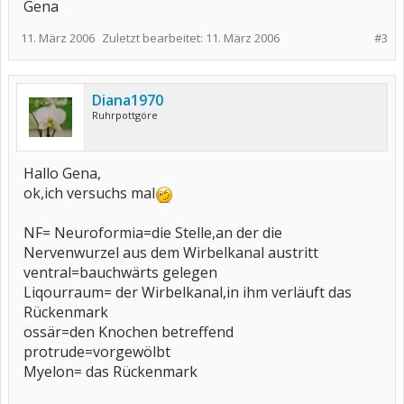
Gena
11. März 2006
Zuletzt bearbeitet:
11. März 2006
#3
Diana1970
Ruhrpottgöre
Hallo Gena,
ok,ich versuchs mal
NF= Neuroformia=die Stelle,an der die
Nervenwurzel aus dem Wirbelkanal austritt
ventral=bauchwärts gelegen
Liqourraum= der Wirbelkanal,in ihm verläuft das
Rückenmark
ossär=den Knochen betreffend
protrude=vorgewölbt
Myelon= das Rückenmark