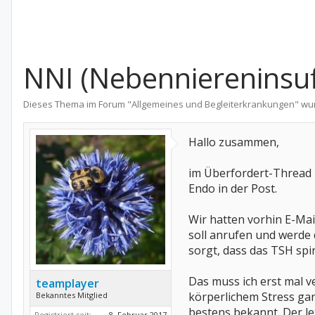
NNI (Nebenniereninsuf
Dieses Thema im Forum "
Allgemeines und Begleiterkrankungen
" wu
Hallo zusammen,
im Überfordert-Thread h
Endo in der Post.
Wir hatten vorhin E-Ma
soll anrufen und werde d
sorgt, dass das TSH spi
Das muss ich erst mal v
teamplayer
körperlichem Stress ga
Bekanntes Mitglied
bestens bekannt. Der l
Registriert seit:
8. Februar 2017