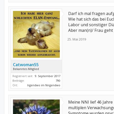
Darf ich mal fragen au
Wie hat sich das bei Eu
Labor und sonstiger Di
Aber man(n)/ Frau geht 
25. Mai 2019
Catwoman55
Bekanntes Mitglied
Registriert seit:
9. September 2017
Beiträge:
790
Ort:
Irgendwo im Nirgendwo
Meine NNI lief 46 Jahre
multiplen Verwachsunge
Symptome wurden psych