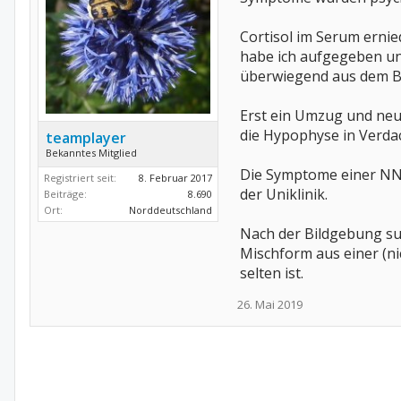
Cortisol im Serum erni
habe ich aufgegeben und
überwiegend aus dem Be
Erst ein Umzug und neue
die Hypophyse in Verdac
teamplayer
Bekanntes Mitglied
Die Symptome einer NNI
Registriert seit:
8. Februar 2017
der Uniklinik.
Beiträge:
8.690
Ort:
Norddeutschland
Nach der Bildgebung suc
Mischform aus einer (n
selten ist.
26. Mai 2019