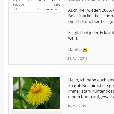
Beiträge:
8.690
Ort:
Norddeutschland
Auch hier wieder: 2006,
Belastbarkeit fiel scho
bin ich froh, hier her g
Es gibt bei jeder Erkran
weiß.
Danke.
28. April 2019
Hallo, ich habe auch ei
zu gut! Bei mir ist die
immer stark runter dosi
einem Koma aufgewacht. 
10. Mai 2019