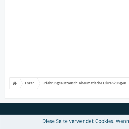
Foren
Erfahrungsaustausch: Rheumatische Erkrankungen
Diese Seite verwendet Cookies. Wenn 
Forum software by XenForo™
© 2010-2018 XenForo Ltd.
-
Deutsch von
Some XenForo functionality crafted by
Audentio Design
.