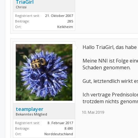
TriaGirl
Chrissi
Registriert seit:
21. Oktober 2007
Beiträge:
285
Ort:
Kelkheim
Hallo TriaGirl, das hab
Meine NNI ist Folge ein
Schaden genommen.
Gut, letztendlich wirkt 
Ich vertrage Prednisol
trotzdem nichts genomm
teamplayer
10. Mai 2019
Bekanntes Mitglied
Registriert seit:
8. Februar 2017
Beiträge:
8.690
Ort:
Norddeutschland