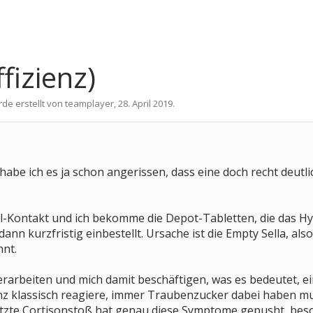
fizienz)
rde erstellt von
teamplayer
,
28. April 2019
.
abe ich es ja schon angerissen, dass eine doch recht deutli
il-Kontakt und ich bekomme die Depot-Tabletten, die das H
ann kurzfristig einbestellt. Ursache ist die Empty Sella, al
nnt.
erarbeiten und mich damit beschäftigen, was es bedeutet, ein
nz klassisch reagiere, immer Traubenzucker dabei haben mu
etzte Cortisonstoß hat genau diese Symptome gepusht, beso