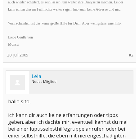
auch wieder scheitert, es sein lassen, um weiter ihre Dialyse zu machen. Leider
kann ich zu diesem Fall nichts weiter sagen, hab auch keine Adresse und nix.
Wahrscheinlich ist das keine große Hilfe für Dich. Aber wenigstens eine Info.
Liebe Grüße von
Monsti
20. Juli 2005
#2
Lela
Neues Mitglied
hallo sito,
ich kann dir auch keine erfahrungen oder tipps
geben. aber ich dachte mir, eventuell kannst du mal
bei einer lupusselbsthilfegruppe anrufen oder bei
einer selbsthilfe, die eben mit nierengeschädigiten