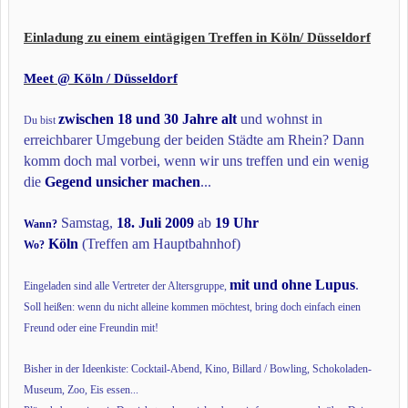
Einladung zu einem eintägigen Treffen in Köln/ Düsseldorf
Meet @ Köln / Düsseldorf
zwischen 18 und 30 Jahre alt
und wohnst in
Du bist
erreichbarer Umgebung der beiden Städte am Rhein? Dann
komm doch mal vorbei, wenn wir uns treffen und ein wenig
die
Gegend unsicher machen
...
Samstag,
18. Juli 2009
ab
19 Uhr
Wann?
Köln
(Treffen am Hauptbahnhof)
Wo?
mit und ohne Lupus
.
Eingeladen sind alle Vertreter der Altersgruppe,
Soll heißen: wenn du nicht alleine kommen möchtest, bring doch einfach einen
Freund oder eine Freundin mit!
Bisher in der Ideenkiste: Cocktail-Abend, Kino, Billard / Bowling, Schokoladen-
Museum, Zoo, Eis essen...