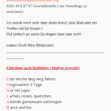
winterstein@lupus-rheumanet.org
0202 49 6 87 97 Geschäftsstelle ( nur Vormittags zu
erreichen!)
Ich würde mich sehr über einen Anruf, eine Mail oder ein
Treffen mit Dir freuen
J
Ruf einfach an wenn Du fragen hast oder so!!!!
Lieben Gruß Mira Winterstein
_________________________________________________
_________
Einladung nach Hofbieber ( Dialyse gerecht!)
ine Woche lang weg fahren
E
nsgesammt 5 Tage
I
ur mit Lupis
N
achen, reden, quatschen
L
bende gemeinsam verbringen.
A
ance and fun
D