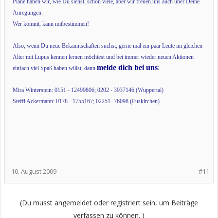
Pläne haben wir, wie Du siehst, schon viele, aber wir freuen uns auch über Deine
Anregungen.
Wer kommt, kann mitbestimmen!
Also, wenn Du neue Bekanntschaften suchst, gerne mal ein paar Leute im gleichen
Alter mit Lupus kennen lernen möchtest und bei immer wieder neuen Aktionen
melde dich bei uns
:
einfach viel Spaß haben willst, dann
Mira Winterstein: 0151 - 12499806; 0202 - 3937146 (Wuppertal)
Steffi Ackermann: 0178 - 1755167; 02251- 76098 (Euskirchen)
10. August 2009
#11
(Du musst angemeldet oder registriert sein, um Beiträge
verfassen zu können. )