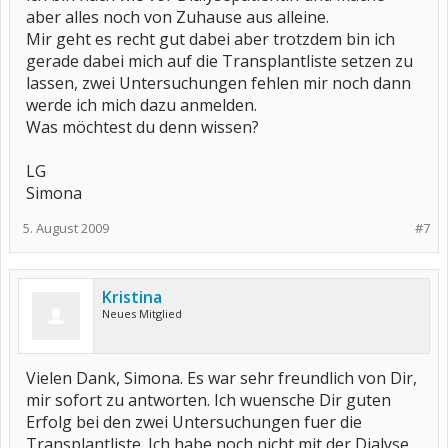
wünsche euch noch einen schönen abend.
aber alles noch von Zuhause aus alleine.
Mir geht es recht gut dabei aber trotzdem bin ich
lg
gerade dabei mich auf die Transplantliste setzen zu
sito
lassen, zwei Untersuchungen fehlen mir noch dann
werde ich mich dazu anmelden.
Was möchtest du denn wissen?
LG
Simona
5. August 2009
#7
Kristina
Neues Mitglied
Vielen Dank, Simona. Es war sehr freundlich von Dir,
mir sofort zu antworten. Ich wuensche Dir guten
Erfolg bei den zwei Untersuchungen fuer die
Transplantliste. Ich habe noch nicht mit der Dialyse