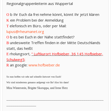
Regionalgruppenleiterin aus Wuppertal
b Ihr Euch da frei nehme könnt, könnt Ihr jetzt klären
O
ein Problem bei der Anmeldung
K
elefonisch im Büro, oder per Mail:
T
lupus@rheumanet.org
b es bei Euch in der Nähe stattfindet?
O
undesweite Treffen finden in der Mitte Deutschlands
B
statt, das heißt
rholungsort,
“ Luftkurort Hofbieber, 36 145 Hofbieber,
E
Schulweg5;
an google:
www.hofbieber.de
R
So nun hoffen wir sehr auf schnelle Antwort von Euch!
Wir sind mindestens genauso aufgeregt wie Ihr! Also bis dann!
Mira Winterstein, Brigitte Skoruppa, und Irene Herz
_________________________________________________
_______________