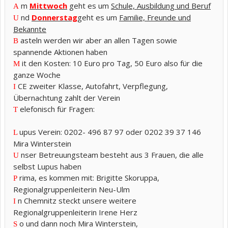
m
Mittwoch
geht es um
Schule, Ausbildung und Beruf
A
nd
Donnerstag
geht es um
Familie, Freunde und
U
Bekannte
asteln werden wir aber an allen Tagen sowie
B
spannende Aktionen haben
it den Kosten: 10 Euro pro Tag, 50 Euro also für die
M
ganze Woche
CE zweiter Klasse, Autofahrt, Verpflegung,
I
Übernachtung zahlt der Verein
elefonisch für Fragen:
T
upus Verein: 0202- 496 87 97 oder 0202 39 37 146
L
Mira Winterstein
nser Betreuungsteam besteht aus 3 Frauen, die alle
U
selbst Lupus haben
rima, es kommen mit: Brigitte Skoruppa,
P
Regionalgruppenleiterin Neu-Ulm
n Chemnitz steckt unsere weitere
I
Regionalgruppenleiterin Irene Herz
o und dann noch Mira Winterstein,
S