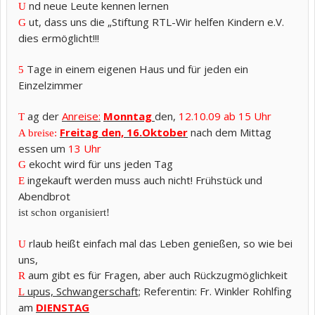
nd neue Leute kennen lernen
U
ut, dass uns die „Stiftung RTL-Wir helfen Kindern e.V.
G
dies ermöglicht!!!
Tage in einem eigenen Haus und für jeden ein
5
Einzelzimmer
ag der
Anreise:
Monntag
den,
12.10.09 ab 15 Uhr
T
Freitag den, 16.Oktober
nach dem Mittag
A breise:
essen um
13 Uhr
ekocht wird für uns jeden Tag
G
ingekauft werden muss auch nicht! Frühstück und
E
Abendbrot
ist schon organisiert!
rlaub heißt einfach mal das Leben genießen, so wie bei
U
uns,
aum gibt es für Fragen, aber auch Rückzugmöglichkeit
R
upus, Schwangerschaft;
Referentin: Fr. Winkler Rohlfing
L
am
DIENSTAG