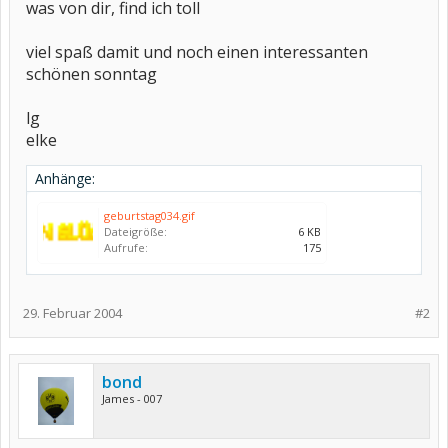
was von dir, find ich toll
viel spaß damit und noch einen interessanten
schönen sonntag
lg
elke
Anhänge:
geburtstag034.gif
Dateigröße:
6 KB
Aufrufe:
175
29. Februar 2004
#2
bond
James - 007