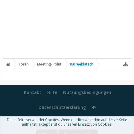
Foren
Meeting-Point
Kaffeeklatsch
Kontakt
Hilfe
Nutzungsbedingungen
Datenschutzerklärung
Diese Seite verwendet Cookies. Wenn du dich weiterhin auf dieser Seite
Forum software by XenForo™
aufhältst, akzeptierst du unseren Einsatz von Cookies.
-
Deutsch von xenDach
Some XenForo functionality crafted by
Audentio Design
.