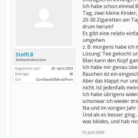
Ich habe schon einmal 8
Tag, zwei kleine Kinder
20-30 Zigaretten am Ta
drum herum?
Es gibt eine relativ ei
umgehen.
z. B. morgens habe ich
Lösung: Tee gekocht un
Steffi.B
Man kann den Kopf ganz
Stehaufmännchen
Ich habe mir genau übe
Registriert seit:
30. April 2003
Rauchen ist ein eingesch
Beiträge:
58
Ort:
Greifswald/Meck/Pom
Aber das klappt nur und
nicht. Ist jedenfalls me
Ich habe übrigens wider
schonwar ich wieder dri
Na und im vorigen Jahr 
Und als es besser ging..
was blödes, und hab nic
10. Juni 2009