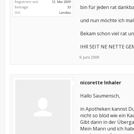
Registriert seit:
12. Mai 2009
bin für jeden rat dankba
Beiträge:
33
Ort:
Landau
und nun möchte ich mal 
Bekam schon viel rat 
IHR SEIT NE NETTE G
9. Juni 2009
nicorette Inhaler
Hallo Saumensch,
in Apotheken kannst Du
nicht so blöd wie ein K
Gibt dann in der Überga
Mein Mann und ich hab