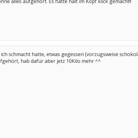
ne alles aufgehört. Es hatte halt im Kopf klick gemacht!!
ich schmacht hatte, etwas gegessen (vorzugsweise schokolad
fgehört, hab dafür aber jetz 10Kilo mehr ^^