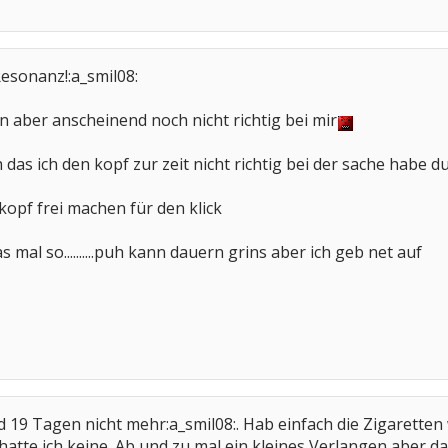
Resonanz!:a_smil08:
n aber anscheinend noch nicht richtig bei mir
h das ich den kopf zur zeit nicht richtig bei der sache habe 
kopf frei machen für den klick
 mal so..........puh kann dauern grins aber ich geb net auf
nd 19 Tagen nicht mehr:a_smil08:. Hab einfach die Zigarette
tte ich keine. Ab und zu mal ein kleines Verlangen aber da s