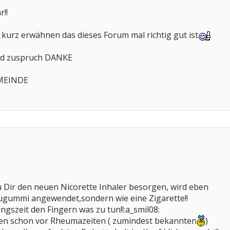
r!!
kurz erwähnen das dieses Forum mal richtig gut ist
und zuspruch DANKE
EMEINDE
 Dir den neuen Nicorette Inhaler besorgen, wird eben
augummi angewendet,sondern wie eine Zigarette!!
ngszeit den Fingern was zu tun!!:a_smil08:
en schon vor Rheumazeiten ( zumindest bekannten
)