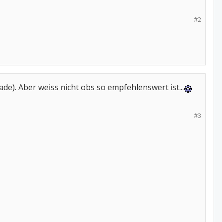
#2
e). Aber weiss nicht obs so empfehlenswert ist...
#3