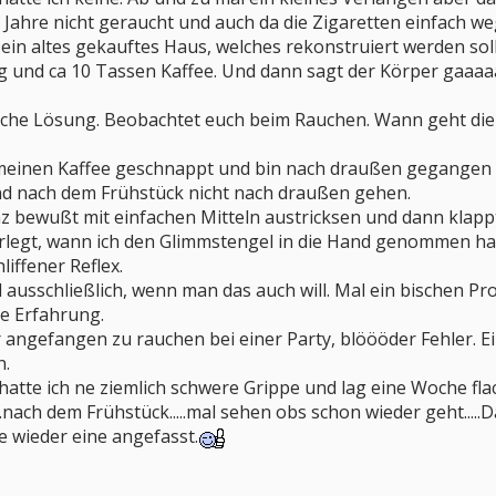
 Jahre nicht geraucht und auch da die Zigaretten einfach w
, ein altes gekauftes Haus, welches rekonstruiert werden so
g und ca 10 Tassen Kaffee. Und dann sagt der Körper gaaa
nfache Lösung. Beobachtet euch beim Rauchen. Wann geht di
 meinen Kaffee geschnappt und bin nach draußen gegangen u
d nach dem Frühstück nicht nach draußen gehen.
 bewußt mit einfachen Mitteln austricksen und dann klappt
rlegt, wann ich den Glimmstengel in die Hand genommen ha
liffener Reflex.
 ausschließlich, wenn man das auch will. Mal ein bischen P
ine Erfahrung.
 angefangen zu rauchen bei einer Party, blöööder Fehler. E
n.
hatte ich ne ziemlich schwere Grippe und lag eine Woche fla
..nach dem Frühstück.....mal sehen obs schon wieder geht.....
e wieder eine angefasst.