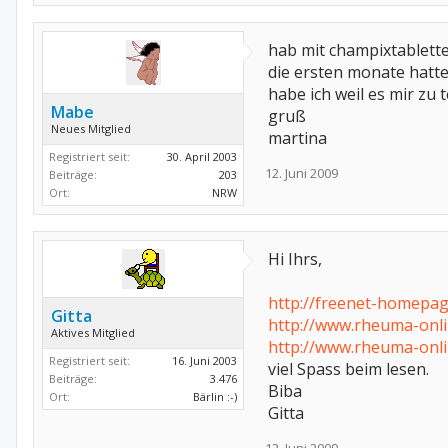
hab mit champixtablette
die ersten monate hatte
habe ich weil es mir zu 
Mabe
gruß
Neues Mitglied
martina
Registriert seit:
30. April 2003
12. Juni 2009
Beiträge:
203
Ort:
NRW
Hi Ihrs,
http://freenet-homepag
Gitta
http://www.rheuma-onl
Aktives Mitglied
http://www.rheuma-onl
Registriert seit:
16. Juni 2003
viel Spass beim lesen.
Beiträge:
3.476
Biba
Ort:
Bärlin :-)
Gitta