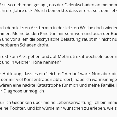
Arzt so nebenbei gesagt, das der Gelenkschaden an meinem Z
hrere Jahre dick. Als ich bemerkte, dass er erst seit dem le
nach dem letzten Arzttermin in der letzten Woche doch wieder
en. Meine beiden Knie tun mir sehr weh und auch der Rüc
n und vor allem die pschysische Belastung raubt mir nicht n
ehebbaren Schaden droht.
 Direkt zum Arzt gehen und auf Methrotrexat wechseln oder
x und in welcher Höhe nehmen?
e Hoffnung, dass es ein "leichter" Verlauf wäre. Nun aber bin 
, der mir viel Konzentration abfordert, habe ich wahnsinni
 wären eine nackte Katastrophe für mich und meine Familie.
er Diagnose unmöglich.
rlich Gedanken über meine Lebenserwartung. Ich bin immer 
 eine Tochter, und ich würde mir wünschen zu erleben, wie s