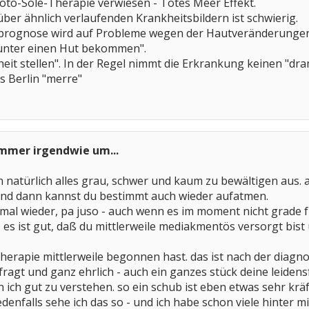
hoto-Sole-Therapie verwiesen - Totes Meer Effekt.
er ähnlich verlaufenden Krankheitsbildern ist schwierig.
sprognose wird auf Probleme wegen der Hautveränderungen 
 "unter einen Hut bekommen".
heit stellen". In der Regel nimmt die Erkrankung keinen "dra
s Berlin "merre"
immer irgendwie um...
n natürlich alles grau, schwer und kaum zu bewältigen aus. a
nd dann kannst du bestimmt auch wieder aufatmen.
mal wieder, pa juso - auch wenn es im moment nicht grade fr
. es ist gut, daß du mittlerweile mediakmentös versorgt bist
herapie mittlerweile begonnen hast. das ist nach der diagnos
gefragt und ganz ehrlich - auch ein ganzes stück deine leide
 ich gut zu verstehen. so ein schub ist eben etwas sehr krä
edenfalls sehe ich das so - und ich habe schon viele hinter mi