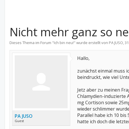
Nicht mehr ganz so ne
Dieses Thema im Forum "
Ich bin neu!
" wurde erstellt von
PA JUSO
,
31
Hallo,
zunächst einmal muss i
beindruckt, wie viel U
Jetz aber zu meinen Fra
Chlamydien-induzierte A
mg Cortison sowie 25m
wieder schlimmer wurde
Parallel habe ich 10 b
PA JUSO
hatte ich doch die letz
Guest