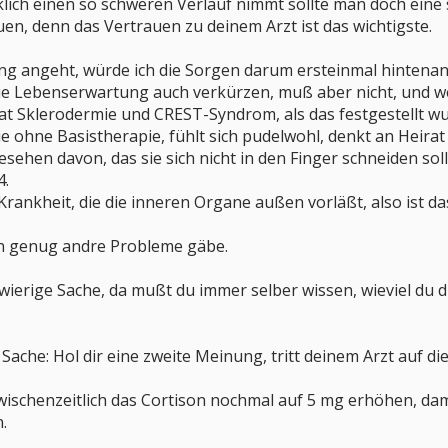
lich einen so schweren Verlauf nimmt sollte man doch eine 
en, denn das Vertrauen zu deinem Arzt ist das wichtigste.
g angeht, würde ich die Sorgen darum ersteinmal hintenanst
 die Lebenserwartung auch verkürzen, muß aber nicht, und 
t Sklerodermie und CREST-Syndrom, als das festgestellt wurd
sie ohne Basistherapie, fühlt sich pudelwohl, denkt an Heira
ehen davon, das sie sich nicht in den Finger schneiden soll
4.
 Krankheit, die die inneren Organe außen vorläßt, also ist d
hon genug andre Probleme gäbe.
hwierige Sache, da mußt du immer selber wissen, wieviel du 
Sache: Hol dir eine zweite Meinung, tritt deinem Arzt auf d
 zwischenzeitlich das Cortison nochmal auf 5 mg erhöhen, d
.