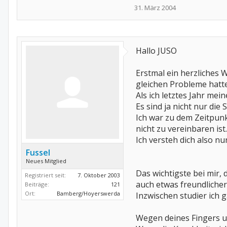
31. März 2004
Hallo JUSO
Erstmal ein herzliches 
gleichen Probleme hatte
Als ich letztes Jahr me
Es sind ja nicht nur di
Ich war zu dem Zeitpunk
nicht zu vereinbaren ist.
Ich versteh dich also nu
Fussel
Neues Mitglied
Das wichtigste bei mir
Registriert seit:
7. Oktober 2003
auch etwas freundlicher
Beiträge:
121
Ort:
Bamberg/Hoyerswerda
Inzwischen studier ich 
Wegen deines Fingers un