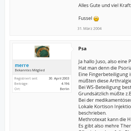
Alles Gute und viel Kraf
Fussel
31. März 2004
Psa
Ja hallo Juso, also eine
merre
Hat man denn die Psoria
Bekanntes Mitglied
Eine Fingerbeteiligung 
Registriert seit:
30. April 2003
müßten diese Arthralgie
Beiträge:
4.196
Bei WS-Beteiligung best
Ort:
Berlin
Grundsätzlich müßte z.B
Bei der medikamentösen
Lokale Kortison Injekti
beschrieben.
Methrotexat kann die H
Es gibt also mehre Thera