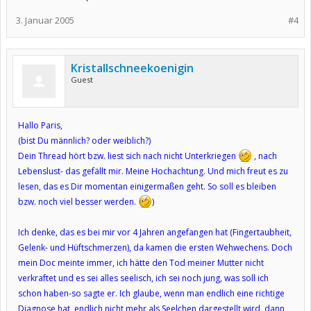
3. Januar 2005
#4
Kristallschneekoenigin
Guest
Hallo Paris,
(bist Du männlich? oder weiblich?)
Dein Thread hört bzw. liest sich nach nicht Unterkriegen
, nach
Lebenslust- das gefällt mir. Meine Hochachtung. Und mich freut es zu
lesen, das es Dir momentan einigermaßen geht. So soll es bleiben
bzw. noch viel besser werden.
)
Ich denke, das es bei mir vor 4 Jahren angefangen hat (Fingertaubheit,
Gelenk- und Hüftschmerzen), da kamen die ersten Wehwechens. Doch
mein Doc meinte immer, ich hätte den Tod meiner Mutter nicht
verkraftet und es sei alles seelisch, ich sei noch jung, was soll ich
schon haben-so sagte er. Ich glaube, wenn man endlich eine richtige
Diagnose hat, endlich nicht mehr als Seelchen dargestellt wird, dann