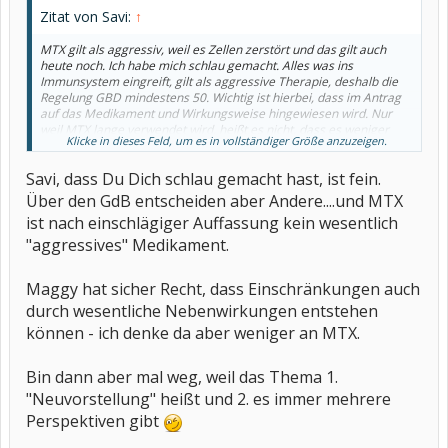
Zitat von Savi:
↑
MTX gilt als aggressiv, weil es Zellen zerstört und das gilt auch
heute noch. Ich habe mich schlau gemacht. Alles was ins
Immunsystem eingreift, gilt als aggressive Therapie, deshalb die
Regelung GBD mindestens 50. Wichtig ist hierbei, dass im Antrag
auf das Medikament und Wirkungsweise hingewiesen wird. Nur
weil MTX lange verwendet wird, heißt es nicht, dass es weniger
Klicke in dieses Feld, um es in vollständiger Größe anzuzeigen.
Aggressiv geworden ist, oder deshalb anders eingestuft wurde.
Das gilt nicht nur für MTX, das hatte ich nur erwähnt, weil es bei
Savi, dass Du Dich schlau gemacht hast, ist fein.
mir in der Begründung für die 50 GBD war. Das war 2017.
Über den GdB entscheiden aber Andere....und MTX
ist nach einschlägiger Auffassung kein wesentlich
"aggressives" Medikament.
Maggy hat sicher Recht, dass Einschränkungen auch
durch wesentliche Nebenwirkungen entstehen
können - ich denke da aber weniger an MTX.
Bin dann aber mal weg, weil das Thema 1.
"Neuvorstellung" heißt und 2. es immer mehrere
Perspektiven gibt