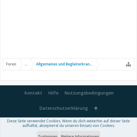
Foren
...
Allgemeines und Begleiterkrankungen
Kontakt
Hilfe
Nutzungsbedingungen
Datenschutzerklärung
Diese Seite verwendet Cookies. Wenn du dich weiterhin auf dieser Seite
Forum software by XenForo™
aufhältst, akzeptierst du unseren Einsatz von Cookies.
-
Deutsch von xenDach
Some XenForo functionality crafted by
Audentio Design
.
Theme designed by
ThemeHouse
.
Zustimmen
Weitere Informationen