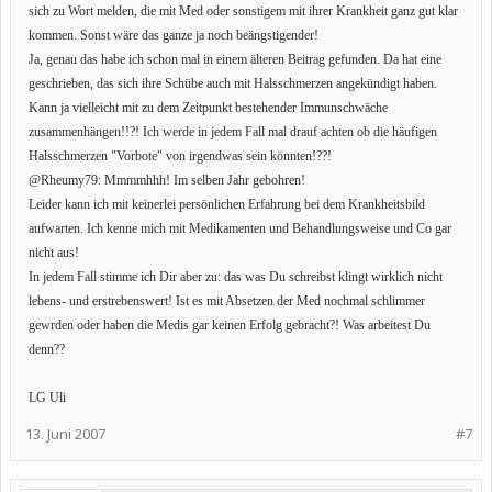
sich zu Wort melden, die mit Med oder sonstigem mit ihrer Krankheit ganz gut klar
kommen. Sonst wäre das ganze ja noch beängstigender!
Ja, genau das habe ich schon mal in einem älteren Beitrag gefunden. Da hat eine
geschrieben, das sich ihre Schübe auch mit Halsschmerzen angekündigt haben.
Kann ja vielleicht mit zu dem Zeitpunkt bestehender Immunschwäche
zusammenhängen!!?! Ich werde in jedem Fall mal drauf achten ob die häufigen
Halsschmerzen "Vorbote" von irgendwas sein könnten!??!
@Rheumy79: Mmmmhhh! Im selben Jahr gebohren!
Leider kann ich mit keinerlei persönlichen Erfahrung bei dem Krankheitsbild
aufwarten. Ich kenne mich mit Medikamenten und Behandlungsweise und Co gar
nicht aus!
In jedem Fall stimme ich Dir aber zu: das was Du schreibst klingt wirklich nicht
lebens- und erstrebenswert! Ist es mit Absetzen der Med nochmal schlimmer
gewrden oder haben die Medis gar keinen Erfolg gebracht?! Was arbeitest Du
denn??
LG Uli
13. Juni 2007
#7