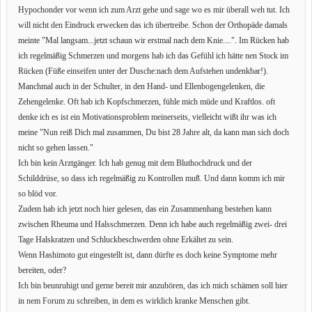
Hypochonder vor wenn ich zum Arzt gehe und sage wo es mir überall weh tut. Ich
will nicht den Eindruck erwecken das ich übertreibe. Schon der Orthopäde damals
meinte "Mal langsam...jetzt schaun wir erstmal nach dem Knie....". Im Rücken hab
ich regelmäßig Schmerzen und morgens hab ich das Gefühl ich hätte nen Stock im
Rücken (Füße einseifen unter der Dusche:nach dem Aufstehen undenkbar!).
Manchmal auch in der Schulter, in den Hand- und Ellenbogengelenken, die
Zehengelenke. Oft hab ich Kopfschmerzen, fühle mich müde und Kraftlos. oft
denke ich es ist ein Motivationsproblem meinerseits, vielleicht wißt ihr was ich
meine "Nun reiß Dich mal zusammen, Du bist 28 Jahre alt, da kann man sich doch
nicht so gehen lassen."
Ich bin kein Arztgänger. Ich hab genug mit dem Bluthochdruck und der
Schilddrüse, so dass ich regelmäßig zu Kontrollen muß. Und dann komm ich mir
so blöd vor.
Zudem hab ich jetzt noch hier gelesen, das ein Zusammenhang bestehen kann
zwischen Rheuma und Halsschmerzen. Denn ich habe auch regelmäßig zwei- drei
Tage Halskratzen und Schluckbeschwerden ohne Erkältet zu sein.
Wenn Hashimoto gut eingestellt ist, dann dürfte es doch keine Symptome mehr
bereiten, oder?
Ich bin beunruhigt und gerne bereit mir anzuhören, das ich mich schämen soll hier
in nem Forum zu schreiben, in dem es wirklich kranke Menschen gibt.