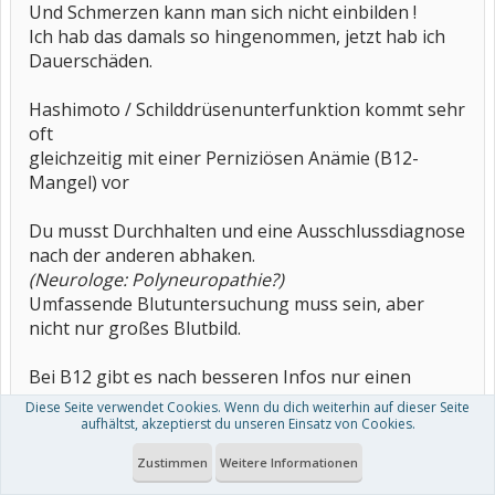
Und Schmerzen kann man sich nicht einbilden !
Ich hab das damals so hingenommen, jetzt hab ich
Dauerschäden.
Hashimoto / Schilddrüsenunterfunktion kommt sehr
oft
gleichzeitig mit einer Perniziösen Anämie (B12-
Mangel) vor
Du musst Durchhalten und eine Ausschlussdiagnose
nach der anderen abhaken.
(Neurologe: Polyneuropathie?)
Umfassende Blutuntersuchung muss sein, aber
nicht nur großes Blutbild.
Bei B12 gibt es nach besseren Infos nur einen
verlässlichen Test
Diese Seite verwendet Cookies. Wenn du dich weiterhin auf dieser Seite
aufhältst, akzeptierst du unseren Einsatz von Cookies.
Methylmalonsauere im URIN
Zustimmen
Weitere Informationen
(im Blut testen ist ok aber nicht optimal)