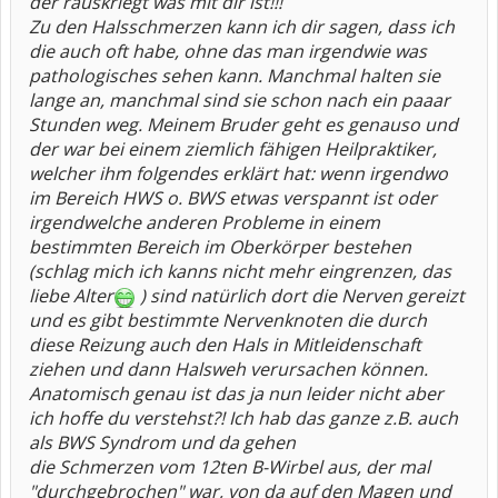
der rauskriegt was mit dir ist!!!
Zu den Halsschmerzen kann ich dir sagen, dass ich
die auch oft habe, ohne das man irgendwie was
pathologisches sehen kann. Manchmal halten sie
lange an, manchmal sind sie schon nach ein paaar
Stunden weg. Meinem Bruder geht es genauso und
der war bei einem ziemlich fähigen Heilpraktiker,
welcher ihm folgendes erklärt hat: wenn irgendwo
im Bereich HWS o. BWS etwas verspannt ist oder
irgendwelche anderen Probleme in einem
bestimmten Bereich im Oberkörper bestehen
(schlag mich ich kanns nicht mehr eingrenzen, das
liebe Alter
) sind natürlich dort die Nerven gereizt
und es gibt bestimmte Nervenknoten die durch
diese Reizung auch den Hals in Mitleidenschaft
ziehen und dann Halsweh verursachen können.
Anatomisch genau ist das ja nun leider nicht aber
ich hoffe du verstehst?! Ich hab das ganze z.B. auch
als BWS Syndrom und da gehen
die Schmerzen vom 12ten B-Wirbel aus, der mal
"durchgebrochen" war, von da auf den Magen und