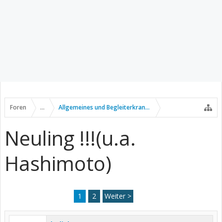
Foren
...
Allgemeines und Begleiterkrankungen
Neuling !!!(u.a.
Hashimoto)
1
2
Weiter >