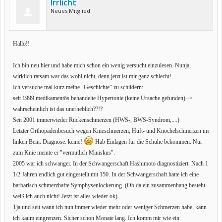
Irrlicht
Neues Mitglied
Hallo!!
Ich bin neu hier und habe mich schon ein wenig versucht einzulesen. Nunja,
wirklich ratsam war das wohl nicht, denn jetzt ist mir ganz schlecht!
Ich versuche mal kurz meine "Geschichte" zu schildern:
seit 1999 medikamentös behandelte Hypertonie (keine Ursache gefunden)-->
wahrscheinlich ist das unerheblich??!?
Seit 2001 immerwieder Rückenschmerzen (HWS-, BWS-Syndrom,....)
Letzter Orthopädenbesuch wegen Knieschmerzen, Hüft- und Knöchelschmerzen im
linken Bein. Diagnose: keine!
Hab Einlagen für die Schuhe bekommen. Nur
zum Knie meinte er "vermutlich Miniskus".
2005 war ich schwanger. In der Schwangerschaft Hashimoto diagnostiziert. Nach 1
1/2 Jahren endlich gut eingestellt mit 150. In der Schwangerschaft hatte ich eine
barbarisch schmerzhafte Symphysenlockerung. (Ob da ein zusammenhang besteht
weiß ich auch nicht! Jetzt ist alles wieder ok).
Tja und seit wann ich nun immer wieder mehr oder weniger Schmerzen habe, kann
ich kaum eingrenzen. Sicher schon Monate lang. Ich komm mir wie ein