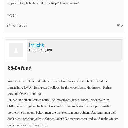
In jedem Fall behalte ich das im Kopf! Danke schön!
LG Uli
21. Juni 2007
#15
Irrlicht
Neues Mitglied
Rö-Befund
War heute beim HA und hab den Rö-Befund besprochen. Die Hüfte ist ok.
Beurteilung LWS: Hohlkreuz.Skoliose, beginnende Spondylarthrosen. Keine
wesentl. Osteochondrosen.
Ich hab mir einen Termin beim Rheumatologen geben lassen. Nochmal zum
Orthopäden zu gehen halte ich für sinnlos. Passend dazu hab ich jetzt wieder
vermehrt Schmerzen bekommen die ins Sternum ausstrahlen. Das kann man sich
doch nicht jahrelang alles einbilden, oder? Bin verunsichert und weiß nicht wie ich
mich am besten verhalten soll.