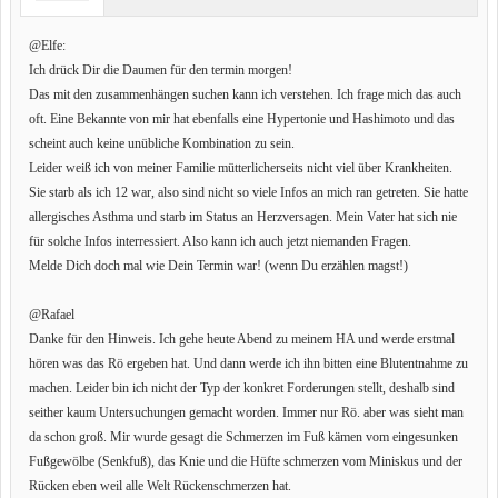
@Elfe:
Ich drück Dir die Daumen für den termin morgen!
Das mit den zusammenhängen suchen kann ich verstehen. Ich frage mich das auch
oft. Eine Bekannte von mir hat ebenfalls eine Hypertonie und Hashimoto und das
scheint auch keine unübliche Kombination zu sein.
Leider weiß ich von meiner Familie mütterlicherseits nicht viel über Krankheiten.
Sie starb als ich 12 war, also sind nicht so viele Infos an mich ran getreten. Sie hatte
allergisches Asthma und starb im Status an Herzversagen. Mein Vater hat sich nie
für solche Infos interressiert. Also kann ich auch jetzt niemanden Fragen.
Melde Dich doch mal wie Dein Termin war! (wenn Du erzählen magst!)
@Rafael
Danke für den Hinweis. Ich gehe heute Abend zu meinem HA und werde erstmal
hören was das Rö ergeben hat. Und dann werde ich ihn bitten eine Blutentnahme zu
machen. Leider bin ich nicht der Typ der konkret Forderungen stellt, deshalb sind
seither kaum Untersuchungen gemacht worden. Immer nur Rö. aber was sieht man
da schon groß. Mir wurde gesagt die Schmerzen im Fuß kämen vom eingesunken
Fußgewölbe (Senkfuß), das Knie und die Hüfte schmerzen vom Miniskus und der
Rücken eben weil alle Welt Rückenschmerzen hat.