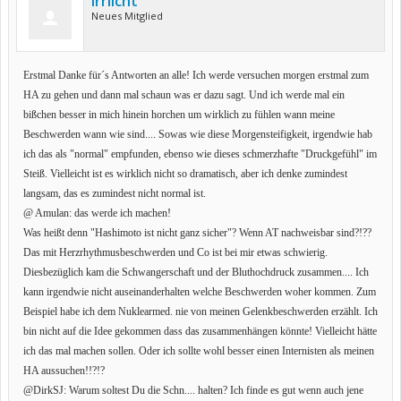
Irrlicht
Neues Mitglied
Erstmal Danke für´s Antworten an alle! Ich werde versuchen morgen erstmal zum
HA zu gehen und dann mal schaun was er dazu sagt. Und ich werde mal ein
bißchen besser in mich hinein horchen um wirklich zu fühlen wann meine
Beschwerden wann wie sind.... Sowas wie diese Morgensteifigkeit, irgendwie hab
ich das als "normal" empfunden, ebenso wie dieses schmerzhafte "Druckgefühl" im
Steiß. Vielleicht ist es wirklich nicht so dramatisch, aber ich denke zumindest
langsam, das es zumindest nicht normal ist.
@ Amulan: das werde ich machen!
Was heißt denn "Hashimoto ist nicht ganz sicher"? Wenn AT nachweisbar sind?!??
Das mit Herzrhythmusbeschwerden und Co ist bei mir etwas schwierig.
Diesbezüglich kam die Schwangerschaft und der Bluthochdruck zusammen.... Ich
kann irgendwie nicht auseinanderhalten welche Beschwerden woher kommen. Zum
Beispiel habe ich dem Nuklearmed. nie von meinen Gelenkbeschwerden erzählt. Ich
bin nicht auf die Idee gekommen dass das zusammenhängen könnte! Vielleicht hätte
ich das mal machen sollen. Oder ich sollte wohl besser einen Internisten als meinen
HA aussuchen!!?!?
@DirkSJ: Warum soltest Du die Schn.... halten? Ich finde es gut wenn auch jene