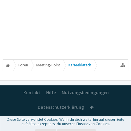
Foren
Meeting-Point
Kaffeeklatsch
Kontakt
Hilfe
Nutzungsbedingungen
Datenschutzerklärung
Diese Seite verwendet Cookies. Wenn du dich weiterhin auf dieser Seite
Forum software by XenForo™
aufhältst, akzeptierst du unseren Einsatz von Cookies.
-
Deutsch von xenDach
Some XenForo functionality crafted by
Audentio Design
.