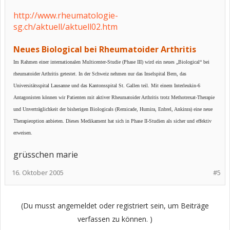
http://www.rheumatologie-
sg.ch/aktuell/aktuell02.htm
Neues Biological bei Rheumatoider Arthritis
Im Rahmen einer internationalen Multicenter-Studie (Phase III) wird ein neues „Biological“ bei
rheumatoider Arthritis getestet. In der Schweiz nehmen nur das Inselspital Bern, das
Universitätsspital Lausanne und das Kantonsspital St. Gallen teil. Mit einem Interleukin-6
Antagonisten können wir Patienten mit aktiver Rheumatoider Arthritis trotz Methotrexat-Therapie
und Unverträglichkeit der bisherigen Biologicals (Remicade, Humira, Enbrel, Ankinra) eine neue
Therapieoption anbieten. Dieses Medikament hat sich in Phase II-Studien als sicher und effektiv
erweisen.
grüsschen marie
16. Oktober 2005
#5
(Du musst angemeldet oder registriert sein, um Beiträge
verfassen zu können. )