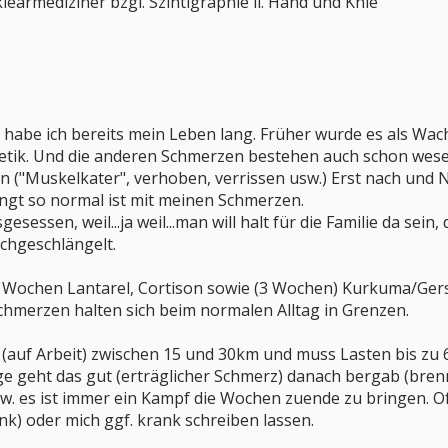
armediziner bzgl. Szintigraphie li. Hand und Knie
 habe ich bereits mein Leben lang. Früher wurde es als Wa
letik. Und die anderen Schmerzen bestehen auch schon wese
 ("Muskelkater", verhoben, verrissen usw.) Erst nach und 
ngt so normal ist mit meinen Schmerzen.
sessen, weil...ja weil...man will halt für die Familie da sei
chgeschlängelt.
 Wochen Lantarel, Cortison sowie (3 Wochen) Kurkuma/Ger
chmerzen halten sich beim normalen Alltag in Grenzen.
 (auf Arbeit) zwischen 15 und 30km und muss Lasten bis zu
ge geht das gut (erträglicher Schmerz) danach bergab (bre
. es ist immer ein Kampf die Wochen zuende zu bringen. Oft
nk) oder mich ggf. krank schreiben lassen.