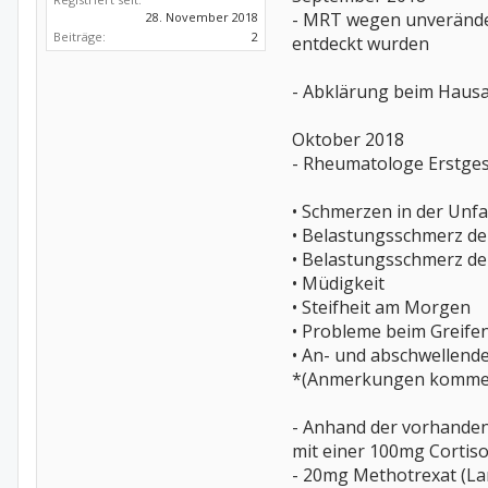
- MRT wegen unverände
28. November 2018
Beiträge:
2
entdeckt wurden
- Abklärung beim Haus
Oktober 2018
- Rheumatologe Erstges
• Schmerzen in der Unfal
• Belastungsschmerz de
• Belastungsschmerz der
• Müdigkeit
•
Steifheit am Morgen
• Probleme beim Greife
• An- und abschwellend
*(Anmerkungen kommen 
- Anhand der vorhande
mit einer 100mg Cortiso
- 20mg Methotrexat (La