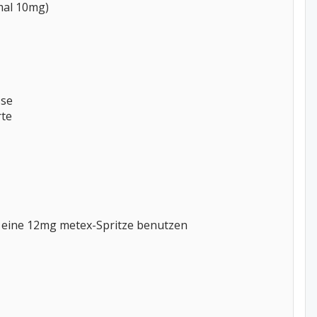
mal 10mg)
sse
rte
ag eine 12mg metex-Spritze benutzen