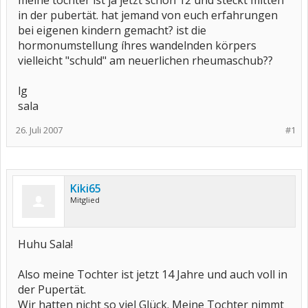
meine tochter ist ja jetzt schon 12 und steckt mitten
in der pubertät. hat jemand von euch erfahrungen
bei eigenen kindern gemacht? ist die
hormonumstellung íhres wandelnden körpers
vielleicht "schuld" am neuerlichen rheumaschub??
lg
sala
26. Juli 2007
#1
Kiki65
Mitglied
Huhu Sala!
Also meine Tochter ist jetzt 14 Jahre und auch voll in
der Pupertät.
Wir hatten nicht so viel Glück. Meine Tochter nimmt