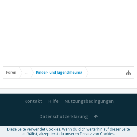
Foren
...
Kinder- und Jugendrheuma
Kontakt
Hilfe
Nutzungsbedingungen
Datenschutzerklärung
Diese Seite verwendet Cookies. Wenn du dich weiterhin auf dieser Seite
Forum software by XenForo™
aufhältst, akzeptierst du unseren Einsatz von Cookies.
-
Deutsch von xenDach