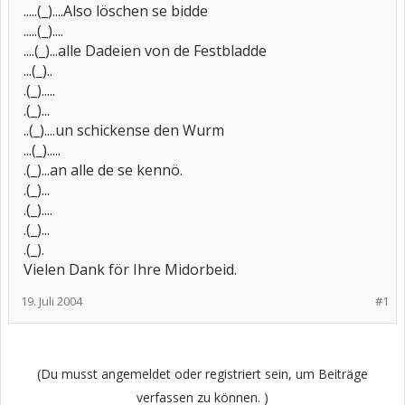
.....(_)....Also löschen se bidde
.....(_)....
....(_)...alle Dadeien von de Festbladde
...(_)..
.(_).....
.(_)...
..(_)....un schickense den Wurm
...(_).....
.(_)...an alle de se kennö.
.(_)...
.(_)....
.(_)...
.(_).
Vielen Dank för Ihre Midorbeid.
19. Juli 2004
#1
(Du musst angemeldet oder registriert sein, um Beiträge
verfassen zu können. )