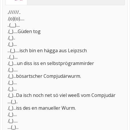
.//////..
.(o)(o).....
..(__)....
.(_).....Güden tog
.(_)..
.(_)....
...(_).....isch bin en hägga aus Leipzsch
..(_)....
.(_)....un diss iss en selbstprögrammirder
.(_).....
.(_)...bösartscher Compjudärwurm.
.(_)....
.(_)....
.(_)...Da isch noch net sö viel weeß vom Compjudär
....(_)..
.(_)...iss des en manueller Wurm.
.(_)....
.(_).....
....(_)...