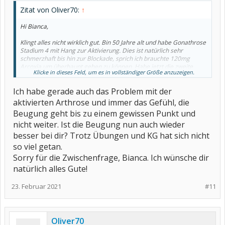
Zitat von Oliver70:
↑
Hi Bianca,
Klingt alles nicht wirklich gut. Bin 50 Jahre alt und habe Gonathrose
Stadium 4 mit Hang zur Aktivierung. Dies ist natürlich sehr
schmerzhaft bis hin zur Blockade, sprich ich brauchte 120mg
Arcoxia um überhaupt gehen zu können. Habe jetzt die zweite
Klicke in dieses Feld, um es in vollständiger Größe anzuzeigen.
Hylaloron Spritzenkur hinter mir und es hilft. Zwar ist es nicht mehr
das Gleiche also grad nach längerem Laufen macht sich das Knie
Ich habe gerade auch das Problem mit der
bemerkbar und der Schmerz lässt sich aber tolerieren. Ich hoffe
das ich wenigstens noch 10 bis 15 Jahre ohne OP schaffe. Die
aktivierten Arthrose und immer das Gefühl, die
Hylaloron Spritzen würde ich auf jedenfall weiterempfehlen, da
Beugung geht bis zu einem gewissen Punkt und
Altenative NSAR mein Magen nicht lange durchhalten würde.
VG Oliver
nicht weiter. Ist die Beugung nun auch wieder
besser bei dir? Trotz Übungen und KG hat sich nicht
so viel getan.
Sorry für die Zwischenfrage, Bianca. Ich wünsche dir
natürlich alles Gute!
23. Februar 2021
#11
Oliver70