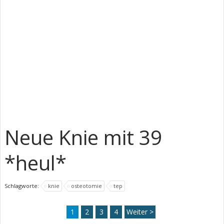
Neue Knie mit 39
*heul*
Schlagworte:
knie
osteotomie
tep
1
2
3
4
Weiter >