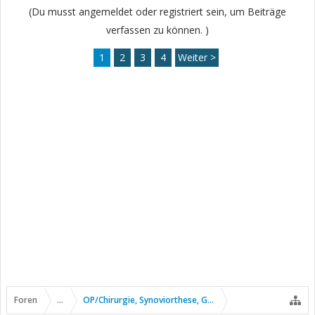
(Du musst angemeldet oder registriert sein, um Beiträge
verfassen zu können. )
1
2
3
4
Weiter >
Foren
...
OP/Chirurgie, Synoviorthese, Gelenkpunktion usw.