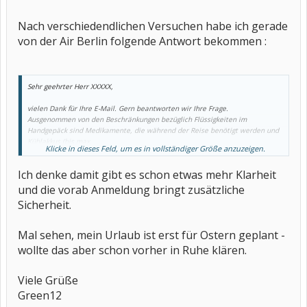
Nach verschiedendlichen Versuchen habe ich gerade
von der Air Berlin folgende Antwort bekommen :
Sehr geehrter Herr XXXXX,
vielen Dank für Ihre E-Mail. Gern beantworten wir Ihre Frage.
Ausgenommen von den Beschränkungen bezüglich Flüssigkeiten im
Handgepäck sind Medikamente, die während der Reise benötigt werden und
Kühlakkus (bis max.
Klicke in dieses Feld, um es in vollständiger Größe anzuzeigen.
1 Liter) die zur Kühlung der Medikamente benötigt werden. An den
Sicherheitskontrollen müssen Sie diese getrennt vom übrigen Handgepäck
Ich denke damit gibt es schon etwas mehr Klarheit
vorlegen und bei Bedarf deren Notwendigkeit (z.B. durch Rezepte,
Beschreibung, Plausibilität etc.) nachweisen.
und die vorab Anmeldung bringt zusätzliche
Wir können die Beförderung gern vorab anmelden, damit Sie einen
Sicherheit.
schriftlichen Nachweis für den Check-in/ Sicherheitskontrollen haben.
Wenn Sie weitere Fragen oder Wünsche haben, dann rufen Sie uns bitte unter
einer der unten genannten Telefonnummern an oder senden Sie uns ein Fax
Mal sehen, mein Urlaub ist erst für Ostern geplant -
oder eine E-Mail. Gern helfen wir Ihnen weiter.
wollte das aber schon vorher in Ruhe klären.
Bitte senden Sie uns als Antwort immer die komplette E-Mail, da unsere
Korrespondenz im Team bearbeitet wird.
Viele Grüße
Green12
Mit freundlichen Grüßen
Service Team Air Berlin - NIKI