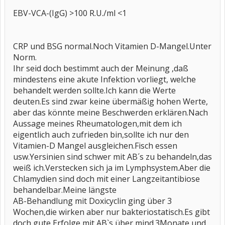
EBV-VCA-(IgG) >100 R.U./ml <1
CRP und BSG normal.Noch Vitamien D-Mangel.Unter
Norm.
Ihr seid doch bestimmt auch der Meinung ,daß
mindestens eine akute Infektion vorliegt, welche
behandelt werden sollte.Ich kann die Werte
deuten.Es sind zwar keine übermäßig hohen Werte,
aber das könnte meine Beschwerden erklären.Nach
Aussage meines Rheumatologen,mit dem ich
eigentlich auch zufrieden bin,sollte ich nur den
Vitamien-D Mangel ausgleichen.Fisch essen
usw.Yersinien sind schwer mit AB´s zu behandeln,das
weiß ich.Verstecken sich ja im Lymphsystem.Aber die
Chlamydien sind doch mit einer Langzeitantibiose
behandelbar.Meine längste
AB-Behandlung mit Doxicyclin ging über 3
Wochen,die wirken aber nur bakteriostatisch.Es gibt
doch gute Erfolge mit AB`s über mind.3Monate und