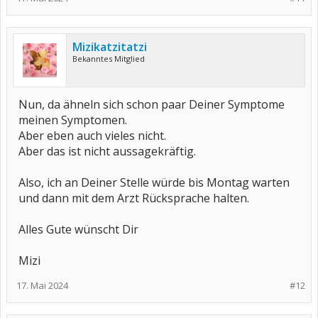
Bist Du sonnenempfindlich?
Ja wenn ich in der Sonne liege bekomme überall erstmal rote
Flächen die dann wie Mosaikmuster aussehen.
Mizikatzitatzi
Hast Du täglich starke Kopfschmerzen?
Bekanntes Mitglied
Nicht täglich aber meist ein Tag in der Woche
Hast Du das Schmetterlingerythem im Gesicht?
Nein
Nun, da ähneln sich schon paar Deiner Symptome
meinen Symptomen.
Andere Hautekzeme?
Aber eben auch vieles nicht.
Wahnsinnig trockene Haut und neuerdings sieht man am ganzen
Körper meine Venen..ich sehe aus wie ein Fluss auf einer
Aber das ist nicht aussagekräftig.
Landkarte.
Also, ich an Deiner Stelle würde bis Montag warten
Hast Du Magendarmprobleme?
Ja sehr häufig sogar. Ständig aufgebläht, lehmiger Stuhl und
und dann mit dem Arzt Rücksprache halten.
einmal war der Amylase Wert leicht erhöht.
Trockene Schleimhäute?
Alles Gute wünscht Dir
Ja mein Mund ist oft trocken, nachts brauche ich immer eine
Wasserflasche am Bett.
Mizi
17. Mai 2024
#12