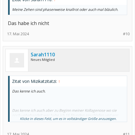
Meine Zehen sind phasenweise knallrot oder auch mal bläulich.
Das habe ich nicht
17. Mai 2024
#10
Sarah1110
Neues Mitglied
Zitat von Mizikatzitatzi:
↑
Das kenne ich auch.
Das kenne ich auch aber zu Beginn meiner Kollagenose wo sie
noch unbehandelt war habe ich 16 Stunden geschlafen und war
Klicke in dieses Feld, um es in vollständiger Größe anzuzeigen.
nur 8 Stunden wach.
Dazu bei den wachen Stunden sehr fiese Kopfschmerzen und ich
habe die typischen Hautekzeme eines Lupus.
17. Mai 2024
#11