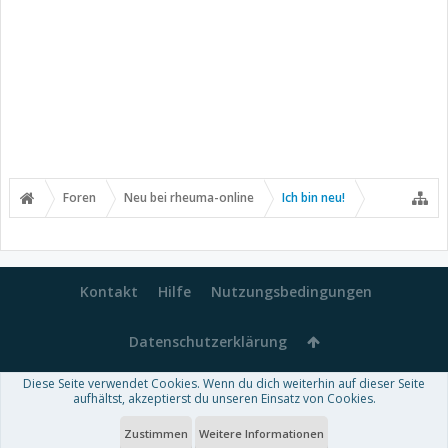
Foren
Neu bei rheuma-online
Ich bin neu!
Kontakt
Hilfe
Nutzungsbedingungen
Datenschutzerklärung
Diese Seite verwendet Cookies. Wenn du dich weiterhin auf dieser Seite
Forum software by XenForo™
aufhältst, akzeptierst du unseren Einsatz von Cookies.
-
Deutsch von xenDach
Some XenForo functionality crafted by
Audentio Design
.
Theme designed by
ThemeHouse
.
Zustimmen
Weitere Informationen