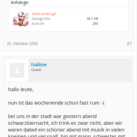
Anhänge:
diddl-winke.gif
Dateigröße:
18,1 KB
Aufrufe:
293
25. Oktober 2003
#7
hailine
Guest
hallo leute,
nun ist das wochenende schon fast rum :-(
bei uns in der stadt war gestern abend
schwarzbiernacht, ich trink es zwar nicht, aber wir
waren dabei! ein schöner abend mit musik in vielen
kneipen und viel spaß. bin mit mann, schwester mit