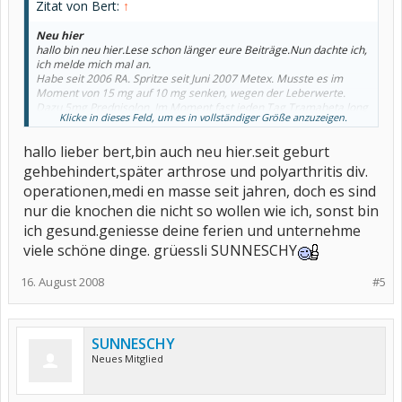
Zitat von Bert:
↑
Neu hier
hallo bin neu hier.Lese schon länger eure Beiträge.Nun dachte ich,
ich melde mich mal an.
Habe seit 2006 RA. Spritze seit Juni 2007 Metex. Musste es im
Moment von 15 mg auf 10 mg senken, wegen der Leberwerte.
Dazu 5mg Prednisolon. Im Moment fast jeden Tag Tramabeta long
Klicke in dieses Feld, um es in vollständiger Größe anzuzeigen.
100. Aber habe bald Urlaub und hoffe es wird dann besser.
hallo lieber bert,bin auch neu hier.seit geburt
gehbehindert,später arthrose und polyarthritis div.
operationen,medi en masse seit jahren, doch es sind
nur die knochen die nicht so wollen wie ich, sonst bin
ich gesund.geniesse deine ferien und unternehme
viele schöne dinge. grüessli SUNNESCHY
16. August 2008
#5
SUNNESCHY
Neues Mitglied