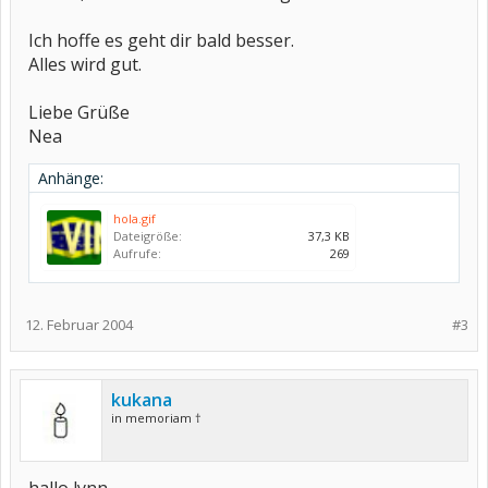
Ich hoffe es geht dir bald besser.
Alles wird gut.
Liebe Grüße
Nea
Anhänge:
hola.gif
Dateigröße:
37,3 KB
Aufrufe:
269
12. Februar 2004
#3
kukana
in memoriam †