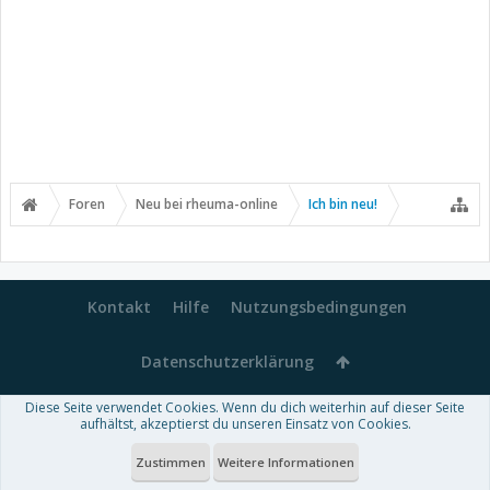
Foren
Neu bei rheuma-online
Ich bin neu!
Kontakt
Hilfe
Nutzungsbedingungen
Datenschutzerklärung
Diese Seite verwendet Cookies. Wenn du dich weiterhin auf dieser Seite
Forum software by XenForo™
aufhältst, akzeptierst du unseren Einsatz von Cookies.
-
Deutsch von xenDach
Some XenForo functionality crafted by
Audentio Design
.
Theme designed by
ThemeHouse
.
Zustimmen
Weitere Informationen