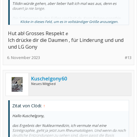
Tilidin würde gehen, aber lieber halt ich mal was aus, denn es
dauert ja nie lange.
Die Schmerzen in den Füßen sind halt da. Kann Polyneuropathie
Klicke in dieses Feld, um es in vollständiger Größe anzuzeigen.
sein, aber sei egal, solange es wieder weg geht.
Ich hab auch innerliches Vibrieren und Krämpfe und auch stramme
Hut ab! Grosses Respekt ✊
Haut, sodass ich die Hände nicht ganz aufmachen kann, aber auch
das geht immer wieder weg und ist deshalb egal.
Ich drücke dir die Daumen , für Linderung und und
und LG Gony
6. November 2023
#13
Kuschelgony60
Neues Mitglied
Zitat von Clödi:
↑
Hallo Kuschelgony,
das Ergebnis der Nuklearmedizin, ich vermute mal eine
Szintigraphie, geht ja jetzt zum Rheumatologen. Und wenn da noch
deutliche Entzündungen zu sehen sind, dann passt die Basis