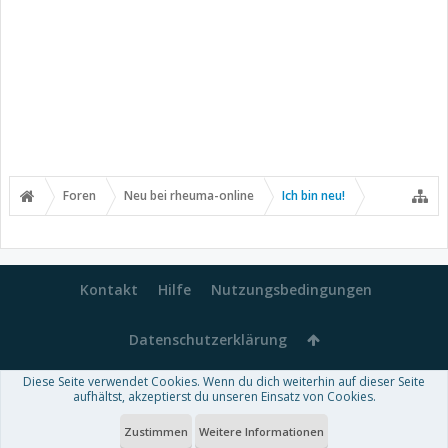
Foren
Neu bei rheuma-online
Ich bin neu!
Kontakt
Hilfe
Nutzungsbedingungen
Datenschutzerklärung
Diese Seite verwendet Cookies. Wenn du dich weiterhin auf dieser Seite
Forum software by XenForo™
aufhältst, akzeptierst du unseren Einsatz von Cookies.
-
Deutsch von xenDach
Some XenForo functionality crafted by
Audentio Design
.
Theme designed by
ThemeHouse
.
Zustimmen
Weitere Informationen