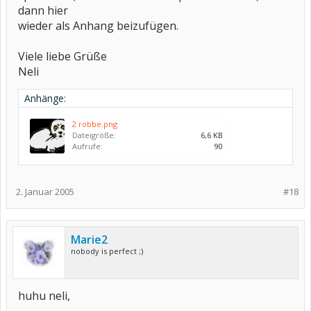
dann hier
wieder als Anhang beizufügen.
Viele liebe Grüße
Neli
Anhänge:
2 robbe.png
Dateigröße:
6,6 KB
Aufrufe:
90
2. Januar 2005
#18
Marie2
nobody is perfect ;)
huhu neli,