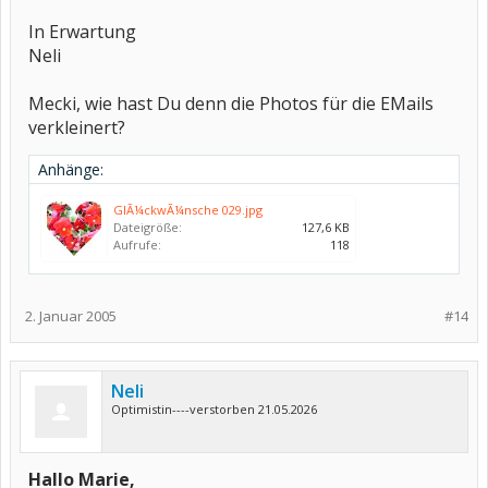
In Erwartung
Neli
Mecki, wie hast Du denn die Photos für die EMails
verkleinert?
Anhänge:
GlÃ¼ckwÃ¼nsche 029.jpg
Dateigröße:
127,6 KB
Aufrufe:
118
2. Januar 2005
#14
Neli
Optimistin----verstorben 21.05.2026
Hallo Marie,