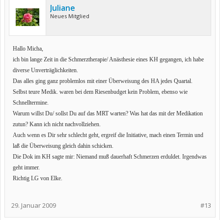
Juliane
Neues Mitglied
Hallo Micha,
ich bin lange Zeit in die Schmerztherapie/ Anästhesie eines KH gegangen, ich habe
diverse Unverträglichkeiten.
Das alles ging ganz problemlos mit einer Überweisung des HA jedes Quartal.
Selbst teure Medik. waren bei dem Riesenbudget kein Problem, ebenso wie
Schnelltermine.
Warum willst Du/ sollst Du auf das MRT warten? Was hat das mit der Medikation
zutun? Kann ich nicht nachvollziehen.
Auch wenn es Dir sehr schlecht geht, ergreif die Initiative, mach einen Termin und
laß die Überweisung gleich dahin schicken.
Die Dok im KH sagte mir: Niemand muß dauerhaft Schmerzen erduldet. Irgendwas
geht immer.
Richtig LG von Elke.
29. Januar 2009
#13