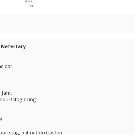
9,5 KB
100
 Nefertary
e dar,
 Jahr.
burtstag bring’
!
burtstag, mit netten Gästen