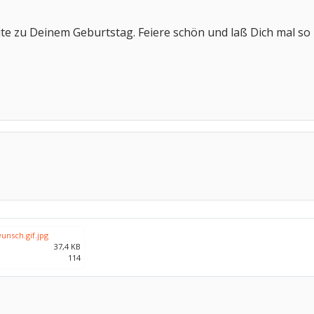
ute zu Deinem Geburtstag. Feiere schön und laß Dich mal so
unsch.gif.jpg
37,4 KB
114