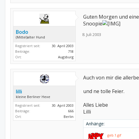
Guten Morgen und einen
Snoopie
Bodo
8. Juli 2003
(Mittel)alter Hund
Registriert seit:
30. April 2003
Beiträge:
718
Ort:
Augsburg
Auch von mir die aller
und ne tolle Feier.
lilli
kleine Berliner Hexe
Alles Liebe
Registriert seit:
30. April 2003
Lilli
Beiträge:
666
Ort:
Berlin
Anhänge:
geb.1.gif