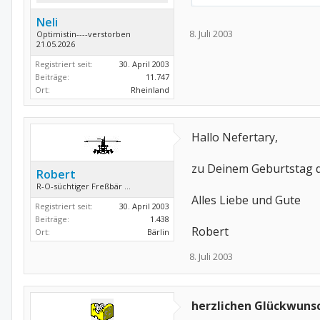
Neli
8. Juli 2003
Optimistin----verstorben
21.05.2026
Registriert seit:
30. April 2003
Beiträge:
11.747
Ort:
Rheinland
Hallo Nefertary,
zu Deinem Geburtstag d
Robert
R-O-süchtiger Freßbär ...
Alles Liebe und Gute
Registriert seit:
30. April 2003
Beiträge:
1.438
Robert
Ort:
Bärlin
8. Juli 2003
herzlichen Glückwuns