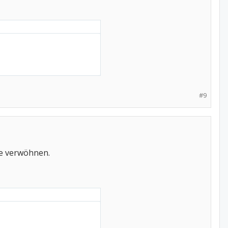
#9
te verwöhnen.