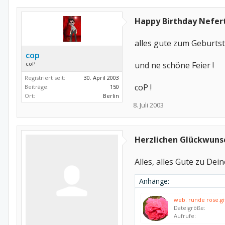
Happy Birthday Nefert
alles gute zum Geburtst
cop
coP
und ne schöne Feier !
Registriert seit:
30. April 2003
coP !
Beiträge:
150
Ort:
Berlin
8. Juli 2003
Herzlichen Glückwuns
Alles, alles Gute zu De
Anhänge:
web. runde rose.gi
Dateigröße:
Aufrufe: