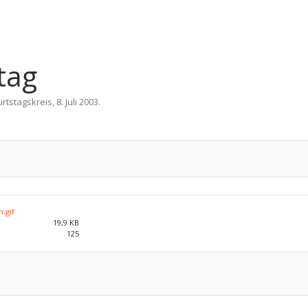
tag
rtstagskreis
,
8. Juli 2003
.
.gif
19,9 KB
125