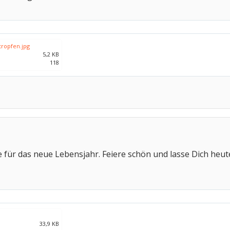
ropfen.jpg
5,2 KB
118
 für das neue Lebensjahr. Feiere schön und lasse Dich heu
33,9 KB