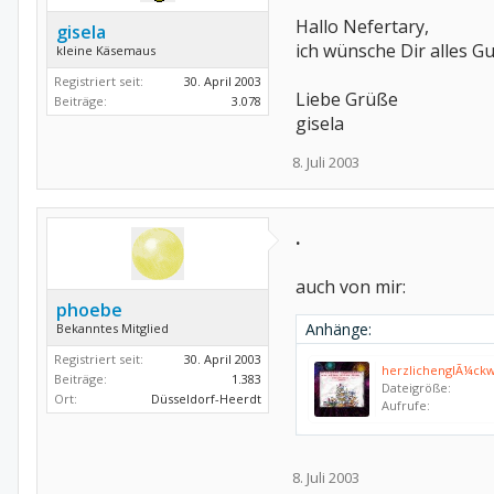
Hallo Nefertary,
gisela
ich wünsche Dir alles G
kleine Käsemaus
Registriert seit:
30. April 2003
Liebe Grüße
Beiträge:
3.078
gisela
8. Juli 2003
.
auch von mir:
phoebe
Anhänge:
Bekanntes Mitglied
Registriert seit:
30. April 2003
herzlichenglÃ¼ckw
Beiträge:
1.383
Dateigröße:
Ort:
Düsseldorf-Heerdt
Aufrufe:
8. Juli 2003