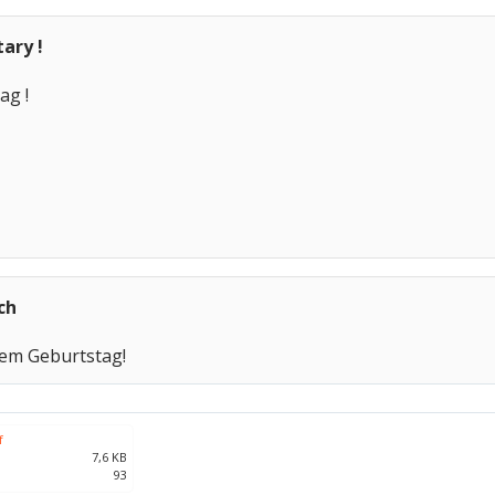
ary !
ag !
ch
inem Geburtstag!
f
7,6 KB
93