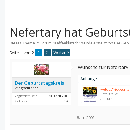
Nefertary hat Geburts
Dieses Thema im Forum "
Kaffeeklatsch
" wurde erstellt von
Der Gebu
1
2
Weiter >
Seite 1 von 2
Wünsche für Nefertary
Anhänge:
Der Geburtstagskreis
Wir gratulieren
web. glÃ¼ckwunsch
Dateigröße:
Registriert seit:
30. April 2003
Aufrufe:
Beiträge:
669
8. Juli 2003