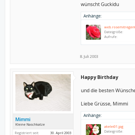
wünscht Guckidu
Anhänge:
web.rosemitregent
Dateigröße:
Aufrufe:
8. Juli 2003
Happy Birthday
und die besten Wünsche
Liebe Grüsse, Mimmi
Anhänge:
Mimmi
Kleine Naschkatze
akelei01.jpg
Dateigröße:
Registriert seit:
30. April 2003