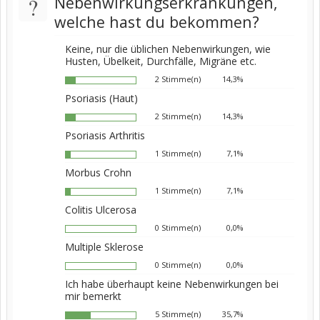
?
Nebenwirkungserkrankungen,
welche hast du bekommen?
Keine, nur die üblichen Nebenwirkungen, wie
Husten, Übelkeit, Durchfälle, Migräne etc.
2 Stimme(n)
14,3%
Psoriasis (Haut)
2 Stimme(n)
14,3%
Psoriasis Arthritis
1 Stimme(n)
7,1%
Morbus Crohn
1 Stimme(n)
7,1%
Colitis Ulcerosa
0 Stimme(n)
0,0%
Multiple Sklerose
0 Stimme(n)
0,0%
Ich habe überhaupt keine Nebenwirkungen bei
mir bemerkt
5 Stimme(n)
35,7%