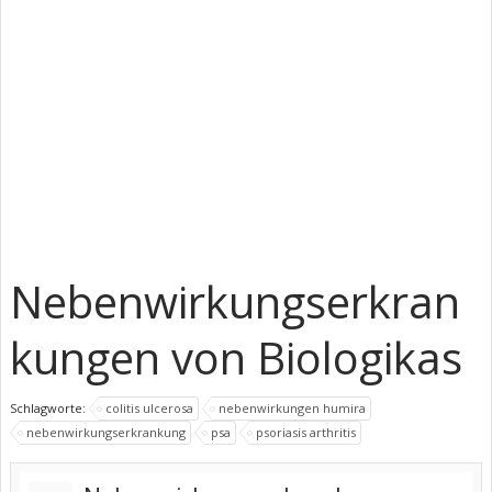
Nebenwirkungserkran
kungen von Biologikas
Schlagworte:
colitis ulcerosa
nebenwirkungen humira
nebenwirkungserkrankung
psa
psoriasis arthritis