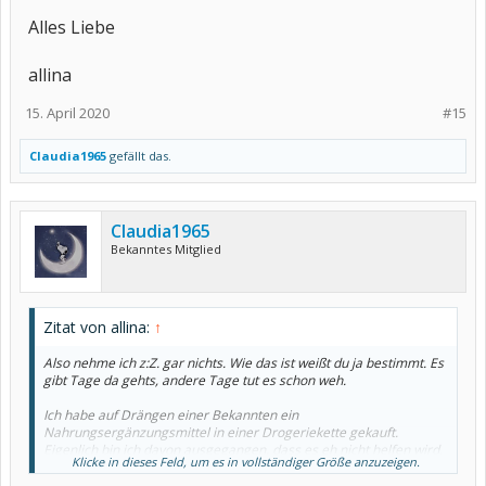
Alles Liebe
allina
15. April 2020
#15
Claudia1965
gefällt das.
Claudia1965
Bekanntes Mitglied
Zitat von allina:
↑
Also nehme ich z:Z. gar nichts. Wie das ist weißt du ja bestimmt. Es
gibt Tage da gehts, andere Tage tut es schon weh.
Ich habe auf Drängen einer Bekannten ein
Nahrungsergänzungsmittel in einer Drogeriekette gekauft.
Eigenlich bin ich davon ausgegangen, dass es eh nicht helfen wird.
Klicke in dieses Feld, um es in vollständiger Größe anzuzeigen.
Ich bin kein Freund von Nahrungsergänzungsmitteln.