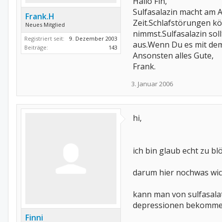
Hallo Fin,
Was ist wenn man mal Alkohol 
Sulfasalazin macht am 
Frank.H
Fin
Zeit.Schlafstörungen k
Neues Mitglied
nimmst.Sulfasalazin so
Registriert seit:
9. Dezember 2003
aus.Wenn Du es mit dem 
Beiträge:
143
Ansonsten alles Gute,
Frank.
3. Januar 2006
hi,
ich bin glaub echt zu bl
darum hier nochwas wic
kann man von sulfasala
depressionen bekomm
Finni