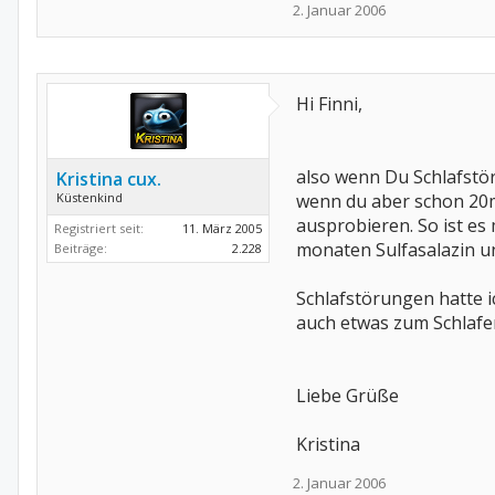
2. Januar 2006
Hi Finni,
also wenn Du Schlafstö
Kristina cux.
Küstenkind
wenn du aber schon 20m
ausprobieren. So ist e
Registriert seit:
11. März 2005
monaten Sulfasalazin un
Beiträge:
2.228
Schlafstörungen hatte 
auch etwas zum Schlafe
Liebe Grüße
Kristina
2. Januar 2006