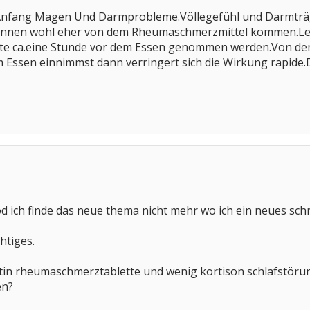
trinkt zu den Tabletten, soll man sie da weg lassen?
Anfang Magen Und Darmprobleme.Völlegefühl und Darmträghe
önnen wohl eher von dem Rheumaschmerzmittel kommen.Leid
llte ca.eine Stunde vor dem Essen genommen werden.Von de
Essen einnimmst dann verringert sich die Wirkung rapide.D
öd ich finde das neue thema nicht mehr wo ich ein neues schrei
htiges.
tin rheumaschmerztablette und wenig kortison schlafstör
en?