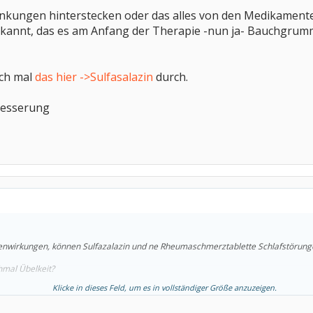
nkungen hinterstecken oder das alles von den Medikamente
 bekannt, das es am Anfang der Therapie -nun ja- Bauchgru
uch mal
das hier ->Sulfasalazin
durch.
besserung
enwirkungen, können Sulfazalazin und ne Rheumaschmerztablette Schlafstörung
mal Übelkeit?
Klicke in dieses Feld, um es in vollständiger Größe anzuzeigen.
ie dann nicht mehr nehmen oder muß man mit den Nebenwirkungen leben?