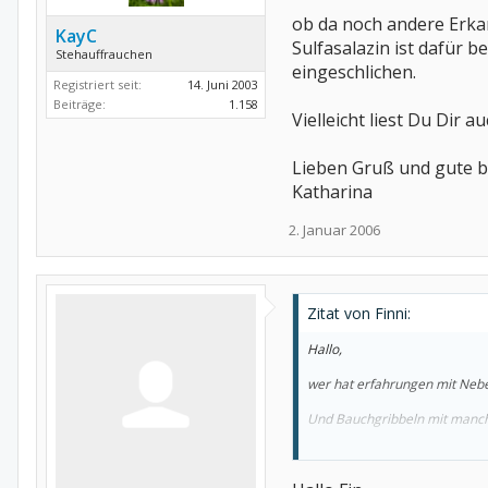
ob da noch andere Erka
KayC
Sulfasalazin ist dafür
Stehauffrauchen
eingeschlichen.
Registriert seit:
14. Juni 2003
Beiträge:
1.158
Vielleicht liest Du Dir a
Lieben Gruß und gute 
Katharina
2. Januar 2006
Zitat von Finni:
Hallo,
wer hat erfahrungen mit Neb
Und Bauchgribbeln mit manch
Und was ist dann darf man d