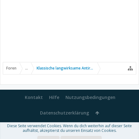
Foren
...
Klassische langwirksame Antirheumatika
Kontakt
Hilfe
Nutzungsbedingungen
Datenschutzerklärung
Diese Seite verwendet Cookies. Wenn du dich weiterhin auf dieser Seite
Forum software by XenForo™
aufhältst, akzeptierst du unseren Einsatz von Cookies.
-
Deutsch von xenDach
Some XenForo functionality crafted by
Audentio Design
.