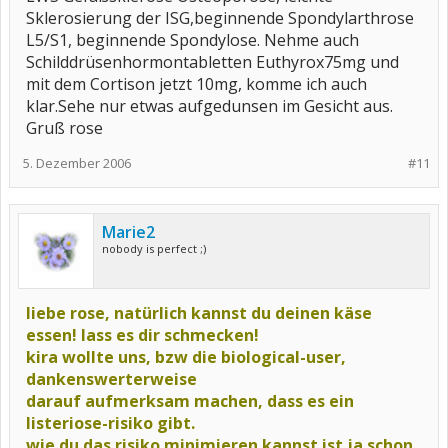
Sklerosierung der ISG,beginnende Spondylarthrose
L5/S1, beginnende Spondylose. Nehme auch
Schilddrüsenhormontabletten Euthyrox75mg und
mit dem Cortison jetzt 10mg, komme ich auch
klar.Sehe nur etwas aufgedunsen im Gesicht aus.
Gruß rose
5. Dezember 2006
#11
Marie2
nobody is perfect ;)
liebe rose, natürlich kannst du deinen käse
essen! lass es dir schmecken!
kira wollte uns, bzw die biological-user,
dankenswerterweise
darauf aufmerksam machen, dass es ein
listeriose-risiko gibt.
wie du das risiko minimieren kannst ist ja schon