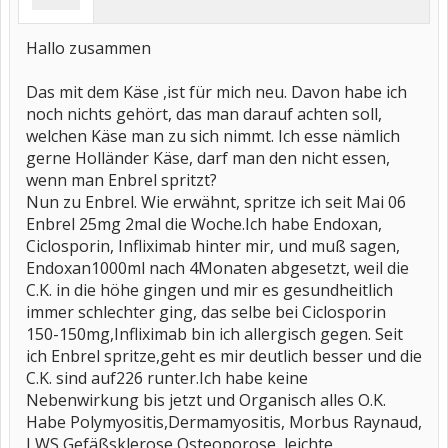
Hallo zusammen
Das mit dem Käse ,ist für mich neu. Davon habe ich
noch nichts gehört, das man darauf achten soll,
welchen Käse man zu sich nimmt. Ich esse nämlich
gerne Holländer Käse, darf man den nicht essen,
wenn man Enbrel spritzt?
Nun zu Enbrel. Wie erwähnt, spritze ich seit Mai 06
Enbrel 25mg 2mal die Woche.Ich habe Endoxan,
Ciclosporin, Infliximab hinter mir, und muß sagen,
Endoxan1000ml nach 4Monaten abgesetzt, weil die
C.K. in die höhe gingen und mir es gesundheitlich
immer schlechter ging, das selbe bei Ciclosporin
150-150mg,Infliximab bin ich allergisch gegen. Seit
ich Enbrel spritze,geht es mir deutlich besser und die
C.K. sind auf226 runter.Ich habe keine
Nebenwirkung bis jetzt und Organisch alles O.K.
Habe Polymyositis,Dermamyositis, Morbus Raynaud,
LWS Gefäßsklerose Osteoporose, leichte