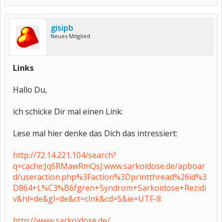
gisipb
Neues Mitglied
Links
Hallo Du,
ich schicke Dir mal einen Link:
Lese mal hier denke das Dich das intressiert:
http://72.14.221.104/search?
q=cache:Jq6RMawRmQsJ:www.sarkoidose.de/apboar
d/useraction.php%3Faction%3Dprintthread%26id%3
D864+L%C3%B6fgren+Syndrom+Sarkoidose+Rezidi
v&hl=de&gl=de&ct=clnk&cd=5&ie=UTF-8
http://www.sarkoidose.de/