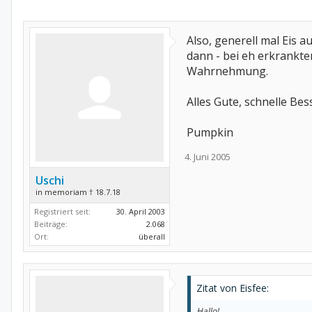
Also, generell mal Eis a
dann - bei eh erkrankte
Wahrnehmung.
Alles Gute, schnelle Be
Pumpkin
4. Juni 2005
Uschi
in memoriam † 18.7.18
Registriert seit:
30. April 2003
Beiträge:
2.068
Ort:
überall
Zitat von Eisfee:
Hallo!