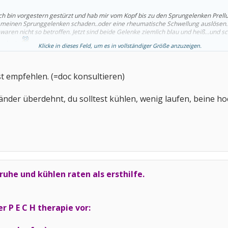
 Ich bin vorgestern gestürzt und hab mir vom Kopf bis zu den Sprungelenken Prellu
 meinen Sprunggelenken schaden..oder eine rheumatische Schwellung auslösen. 
aren nicht so betroffen. Jetzt sind beide Gelenke ziemlich blau und heiß...und s
 Arzt...
Klicke in dieses Feld, um es in vollständiger Größe anzuzeigen.
t empfehlen. (=doc konsultieren)
der überdehnt, du solltest kühlen, wenig laufen, beine ho
 ruhe und kühlen raten als ersthilfe.
r P E C H therapie vor: