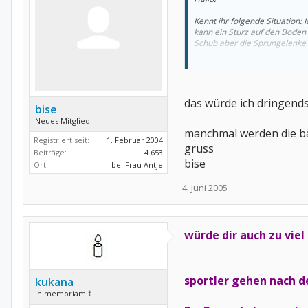
Kennt ihr folgende Situation:
kann ein Sturz auf den Boden
Schub aber die Sprungelenke w
Ich sollte wohl am Montag zum
das würde ich dringends
bise
Neues Mitglied
manchmal werden die bän
Registriert seit:
1. Februar 2004
gruss
Beiträge:
4.653
bise
Ort:
bei Frau Antje
4. Juni 2005
würde dir auch zu viel
sportler gehen nach de
kukana
in memoriam †