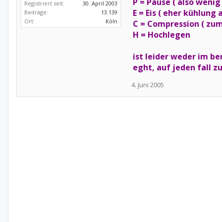
P = Pause ( also weni
Registriert seit:
30. April 2003
E = Eis ( eher kühlung 
Beiträge:
13.139
Ort:
Köln
C = Compression ( zu
H = Hochlegen
ist leider weder im b
eght, auf jeden fall z
4. Juni 2005