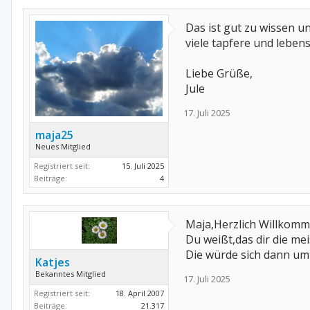
Das ist gut zu wissen u
viele tapfere und leben
Liebe Grüße,
Jule
17. Juli 2025
maja25
Neues Mitglied
Registriert seit:
15. Juli 2025
Beiträge:
4
Maja,Herzlich Willkomm
Du weißt,das dir die mei
Die würde sich dann um 
Katjes
Bekanntes Mitglied
17. Juli 2025
Registriert seit:
18. April 2007
Beiträge:
21.317