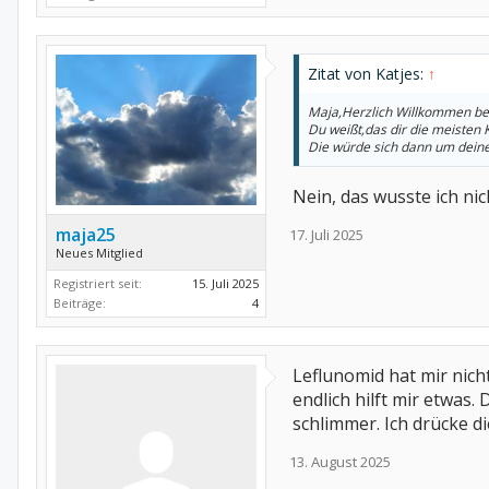
Zitat von Katjes:
↑
Maja,Herzlich Willkommen be
Du weißt,das dir die meisten K
Die würde sich dann um deine 
Nein, das wusste ich nic
maja25
17. Juli 2025
Neues Mitglied
Registriert seit:
15. Juli 2025
Beiträge:
4
Leflunomid hat mir nicht
endlich hilft mir etwa
schlimmer. Ich drücke d
13. August 2025