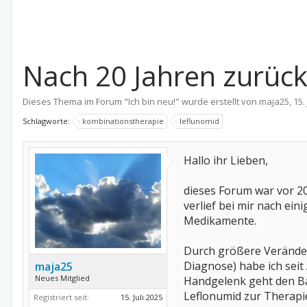
Nach 20 Jahren zurück
Dieses Thema im Forum "
Ich bin neu!
" wurde erstellt von
maja25
,
15.
Schlagworte:
kombinationstherapie
leflunomid
Hallo ihr Lieben,
dieses Forum war vor 20
verlief bei mir nach ei
Medikamente.
Durch größere Veränder
Diagnose) habe ich sei
maja25
Neues Mitglied
Handgelenk geht den Ba
Leflonumid zur Therapi
Registriert seit:
15. Juli 2025