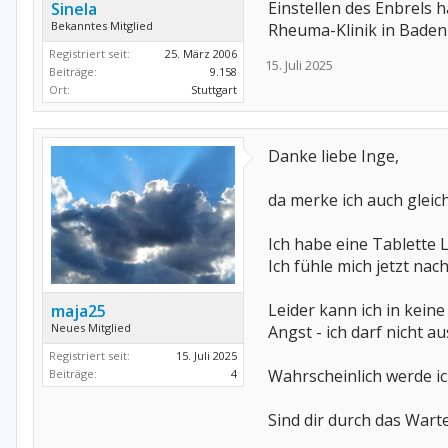
Einstellen des Enbrels 
Sinela
Bekanntes Mitglied
Rheuma-Klinik in Baden-
Registriert seit:
25. März 2006
15. Juli 2025
Beiträge:
9.158
Ort:
Stuttgart
Danke liebe Inge,
da merke ich auch gleic
Ich habe eine Tablette
Ich fühle mich jetzt na
Leider kann ich in kein
maja25
Neues Mitglied
Angst - ich darf nicht 
Registriert seit:
15. Juli 2025
Wahrscheinlich werde i
Beiträge:
4
Sind dir durch das War