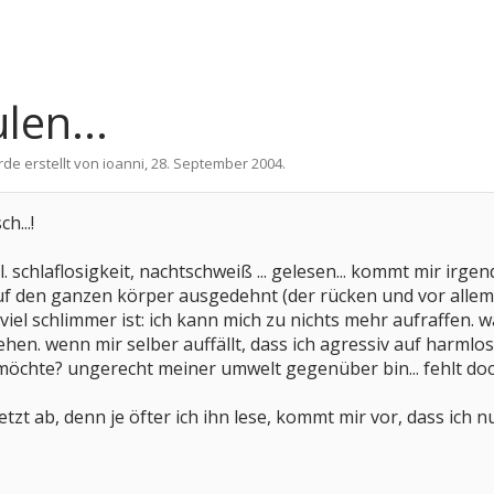
en...
rde erstellt von
ioanni
,
28. September 2004
.
h...!
l. schlaflosigkeit, nachtschweiß ... gelesen... kommt mir irg
auf den ganzen körper ausgedehnt (der rücken und vor allem d
s viel schlimmer ist: ich kann mich zu nichts mehr aufraffen. 
n. wenn mir selber auffällt, dass ich agressiv auf harmlos
chte? ungerecht meiner umwelt gegenüber bin... fehlt doch w
jetzt ab, denn je öfter ich ihn lese, kommt mir vor, dass ic