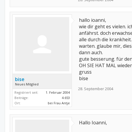
hallo ioanni,
wie dir geht es vielen. 
anfährst. doch erwachse
alle durch die krankheit
warten. glaube mir, dies
dann auch.
gute besserung. für den 
OH SIE HAT MAL wieder 
gruss
bise
bise
Neues Mitglied
28. September 2004
Registriert seit:
1. Februar 2004
Beiträge:
4.653
Ort:
bei Frau Antje
Hallo Ioanni,