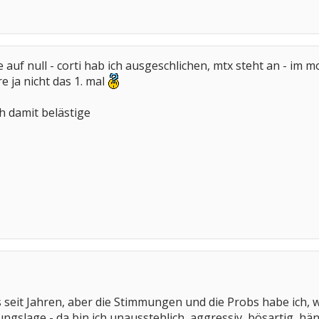
 auf null - corti hab ich ausgeschlichen, mtx steht an - im mom
e ja nicht das 1. mal
ch damit belästige
s seit Jahren, aber die Stimmungen und die Probs habe ich, w
gslage - da bin ich unausstehlich, aggressiv, bösartig, hän