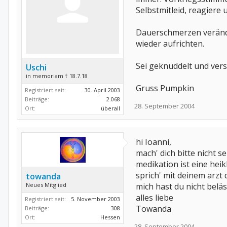
Selbstmitleid, reagiere 
Dauerschmerzen verände
wieder aufrichten.
Sei geknuddelt und ver
Uschi
in memoriam † 18.7.18
Gruss Pumpkin
Registriert seit:
30. April 2003
Beiträge:
2.068
28. September 2004
Ort:
überall
hi Ioanni,
mach' dich bitte nicht s
medikation ist eine heik
sprich' mit deinem arzt 
towanda
Neues Mitglied
mich hast du nicht beläs
alles liebe
Registriert seit:
5. November 2003
Towanda
Beiträge:
308
Ort:
Hessen
28. September 2004