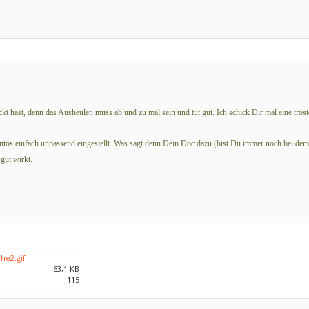
ckt hast, denn das Ausheulen muss ab und zu mal sein und tut gut. Ich schick Dir mal eine tr
ntös einfach unpassend eingestellt. Was sagt denn Dein Doc dazu (bist Du immer noch bei dem
gut wirkt.
e2.gif
63,1 KB
115