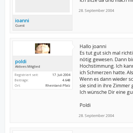
ich sitze da und mach m
28. September 2004
ioanni
Guest
Hallo joanni
Es tut gut sich mal rich
nötig gewesen. Dann bin 
poldi
Hochstimmung. Ich kann 
Aktives Mitglied
ich Schmerzen hatte. Al
Registriert seit:
17. Juli 2004
Wenn es dann wieder so 
Beiträge:
4.648
sie sind in ihre Zimme
Ort:
Rheinland-Pfalz
Ich wünsche Dir eine gu
Poldi
28. September 2004