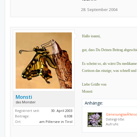
28. September 2004
Hallo ioanni,
gut, dass Du Deinen Beitrag abgeschi
Es scheint so, als wärst Du medikame
Cortison das einzige, was schnell und 
Liebe Grüße von
Monsti
Monsti
das Monster
Anhänge:
Registriert seit:
30. April 2003
GenesungswÃ¼nsch
Beiträge:
6.938
Dateigröße:
Ort:
am Pillersee in Tirol
Aufrufe: