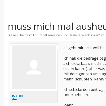
muss mich mal ausheul
Dieses Thema im Forum "
Allgemeines und Begleiterkrankungen
" wu
es geht mir echt voll besc
ich hab die beiträge bzg
sich trotz basis medis 
sitzen kann...). aber wa
mit dem ganzen umzugehe
mehr "schupfen" kann/mö
ich schicke den beitrag 
unternehmen.
ioanni
Guest
ioanni