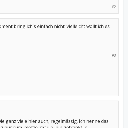
#2
ent bring ich`s einfach nicht. vielleicht wollt ich es
#3
ie ganz viele hier auch, regelmässig. Ich nenne das
g nur rum, motze, maule, bin getränkt in