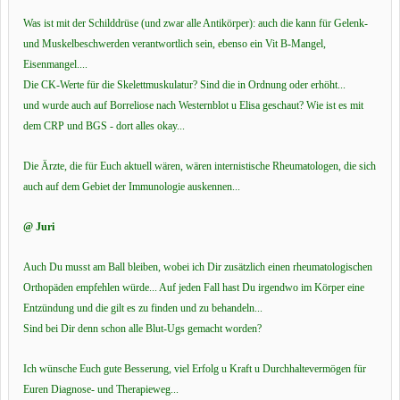
Was ist mit der Schilddrüse (und zwar alle Antikörper): auch die kann für Gelenk-
und Muskelbeschwerden verantwortlich sein, ebenso ein Vit B-Mangel,
Eisenmangel....
Die CK-Werte für die Skelettmuskulatur? Sind die in Ordnung oder erhöht...
und wurde auch auf Borreliose nach Westernblot u Elisa geschaut? Wie ist es mit
dem CRP und BGS - dort alles okay...
Die Ärzte, die für Euch aktuell wären, wären internistische Rheumatologen, die sich
auch auf dem Gebiet der Immunologie auskennen...
@ Juri
Auch Du musst am Ball bleiben, wobei ich Dir zusätzlich einen rheumatologischen
Orthopäden empfehlen würde... Auf jeden Fall hast Du irgendwo im Körper eine
Entzündung und die gilt es zu finden und zu behandeln...
Sind bei Dir denn schon alle Blut-Ugs gemacht worden?
Ich wünsche Euch gute Besserung, viel Erfolg u Kraft u Durchhaltevermögen für
Euren Diagnose- und Therapieweg...