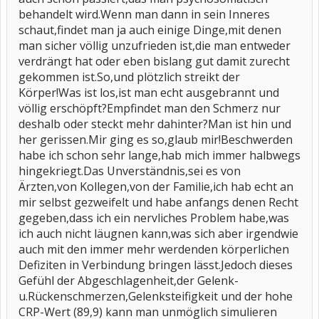
behandelt wird.Wenn man dann in sein Inneres
schaut,findet man ja auch einige Dinge,mit denen
man sicher völlig unzufrieden ist,die man entweder
verdrängt hat oder eben bislang gut damit zurecht
gekommen ist.So,und plötzlich streikt der
Körper!Was ist los,ist man echt ausgebrannt und
völlig erschöpft?Empfindet man den Schmerz nur
deshalb oder steckt mehr dahinter?Man ist hin und
her gerissen.Mir ging es so,glaub mir!Beschwerden
habe ich schon sehr lange,hab mich immer halbwegs
hingekriegt.Das Unverständnis,sei es von
Ärzten,von Kollegen,von der Familie,ich hab echt an
mir selbst gezweifelt und habe anfangs denen Recht
gegeben,dass ich ein nervliches Problem habe,was
ich auch nicht läugnen kann,was sich aber irgendwie
auch mit den immer mehr werdenden körperlichen
Defiziten in Verbindung bringen lässt.Jedoch dieses
Gefühl der Abgeschlagenheit,der Gelenk-
u.Rückenschmerzen,Gelenksteifigkeit und der hohe
CRP-Wert (89,9) kann man unmöglich simulieren