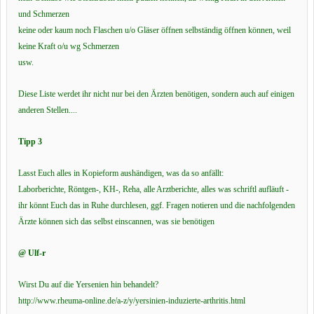
und Schmerzen
keine oder kaum noch Flaschen u/o Gläser öffnen selbständig öffnen können, weil
keine Kraft o/u wg Schmerzen
usw.
Diese Liste werdet ihr nicht nur bei den Ärzten benötigen, sondern auch auf einigen
anderen Stellen....
Tipp 3
Lasst Euch alles in Kopieform aushändigen, was da so anfällt:
Laborberichte, Röntgen-, KH-, Reha, alle Arztberichte, alles was schriftl aufläuft -
ihr könnt Euch das in Ruhe durchlesen, ggf. Fragen notieren und die nachfolgenden
Ärzte können sich das selbst einscannen, was sie benötigen
@ Ulf-r
Wirst Du auf die Yersenien hin behandelt?
http://www.rheuma-online.de/a-z/y/yersinien-induzierte-arthritis.html