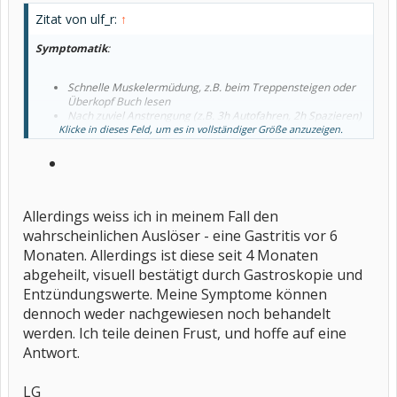
Zitat von ulf_r:
↑
Symptomatik
:
Schnelle Muskelermüdung, z.B. beim Treppensteigen oder
Überkopf Buch lesen
Nach zuviel Anstrengung (z.B. 3h Autofahren, 2h Spazieren)
Klicke in dieses Feld, um es in vollständiger Größe anzuzeigen.
am nächsten Tag körperlich erschöpft, geistiger Nebel
ganz neu: morgens eiskalte Hände
sportlich aktiv, bewusst gesunde Ernährung
Allerdings weiss ich in meinem Fall den
wahrscheinlichen Auslöser - eine Gastritis vor 6
Monaten. Allerdings ist diese seit 4 Monaten
abgeheilt, visuell bestätigt durch Gastroskopie und
Entzündungswerte. Meine Symptome können
dennoch weder nachgewiesen noch behandelt
werden. Ich teile deinen Frust, und hoffe auf eine
Antwort.
LG