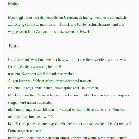
Medis)
Macht ggf Fotos von den betroffenen Gebieten, da häufig, wenn es dann endlich
zum Arzt geht, nichts mehr da ist - ähnlich wie bei den Zahnschmerzen und wie
weggeblasen beim Zahnarzt - also sozusagen als Beweis...
Tipp 2
Listet alles auf, was Euch weh tut bzw. worin ihr die Beschwerden habt und was
für Folgen sich daraus ergeben: z. B.
trockene Nase oder alle Schleimhäute trocken
Augen brennen, Schleier sehen, tränen oder sind trocken
Eiskalte Finger, Hände, Zehen, Nasenspitze oder Hautflächen
Muskelschwäche ---> keine langen Strecken mehr gehen können oder gar Treppen
steigen wird immer schlechter
nicht mehr lange Sitzen können ---> anschl eineiern müssen unter z. B. Muskel-
oder Gelenkschmerzen (wo??)
kein Fenster putzen können wg der Muskelschmerzen/-schwäche in den Armen, auf
Dritte angewiesen sein
kein Gemüse wie Steckrüben mehr putzen können, zu wenig Kraft in den Armen