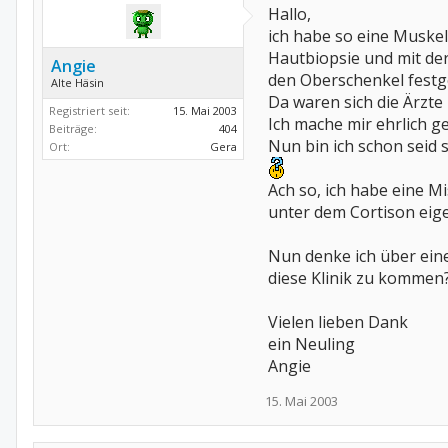
Hallo,
ich habe so eine Muskel
Hautbiopsie und mit der
Angie
den Oberschenkel festge
Alte Häsin
Da waren sich die Ärzte 
Registriert seit:
15. Mai 2003
Ich mache mir ehrlich ge
Beiträge:
404
Nun bin ich schon seid
Ort:
Gera
Ach so, ich habe eine M
unter dem Cortison eige
Nun denke ich über ein
diese Klinik zu kommen
Vielen lieben Dank
ein Neuling
Angie
15. Mai 2003