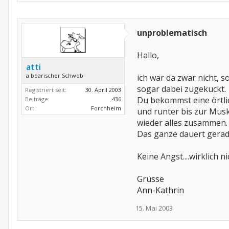
unproblematisch
Hallo,
atti
a boarischer Schwob
ich war da zwar nicht, s
sogar dabei zugekuckt.
Registriert seit:
30. April 2003
Du bekommst eine örtlic
Beiträge:
436
Ort:
Forchheim
und runter bis zur Mus
wieder alles zusammen. E
Das ganze dauert gerade
Keine Angst....wirklich 
Grüsse
Ann-Kathrin
15. Mai 2003