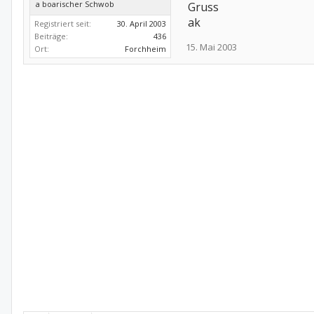
a boarischer Schwob
Gruss
ak
Registriert seit:
30. April 2003
Beiträge:
436
15. Mai 2003
Ort:
Forchheim