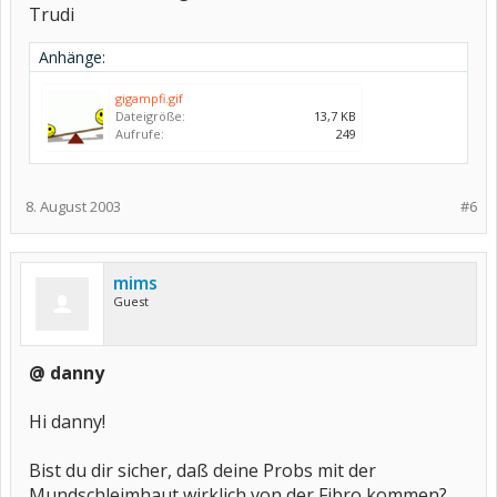
Trudi
Anhänge:
gigampfi.gif
Dateigröße:
13,7 KB
Aufrufe:
249
8. August 2003
#6
mims
Guest
@ danny
Hi danny!
Bist du dir sicher, daß deine Probs mit der
Mundschleimhaut wirklich von der Fibro kommen?