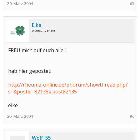
20. März 2004
#5
Elke
wünscht allen
FREU mich auf euch alle !!
hab hier gepostet:
http://rheuma-online.de/phorum/showthread.php?
s=&postid=82135#post82135
elke
20. März 2004
#6
Wolf_55