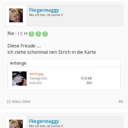
Fliegermaggy
Wo ich bin, ist vorne !!
Na -
I C H
Diese Freude .....
ich ziehe schonmal nen Strich in die Karte
Anhänge:
karte.jpg
Dateigröße:
57,6 KB
Aufrufe:
305
22. März 2004
#9
Fliegermaggy
Wo ich bin, ist vorne !!