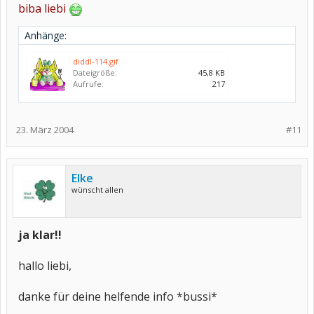
biba liebi
Anhänge:
diddl-114.gif
Dateigröße:
45,8 KB
Aufrufe:
217
23. März 2004
#11
Elke
wünscht allen
ja klar!!
hallo liebi,
danke für deine helfende info *bussi*