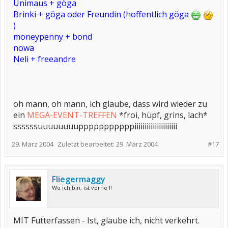
Unimaus + göga
Brinki + göga oder Freundin (hoffentlich göga
)
moneypenny + bond
nowa
Neli + freeandre
oh mann, oh mann, ich glaube, dass wird wieder zu
ein
MEGA-EVENT-TREFFEN
*froi, hüpf, grins, lach*
ssssssuuuuuuuupppppppppppiiiiiiiiiiiiiiiiiiiii
29. März 2004
Zuletzt bearbeitet:
29. März 2004
#17
Fliegermaggy
Wo ich bin, ist vorne !!
MIT Futterfassen - Ist, glaube ich, nicht verkehrt.