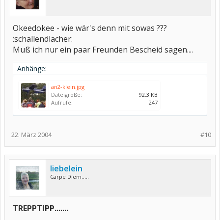
Okeedokee - wie wär's denn mit sowas ???
:schallendlacher:
Muß ich nur ein paar Freunden Bescheid sagen....
Anhänge:
an2-klein.jpg
Dateigröße:
92,3 KB
Aufrufe:
247
22. März 2004
#10
liebelein
Carpe Diem.....
TREPPTIPP.......