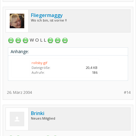
Fliegermaggy
Wo ich bin, ist vorne !!
W O L L
Anhänge:
rollsby.gif
Dateigröße:
20,4 KB
Aufrufe:
186
26. März 2004
#14
Brinki
Neues Mitglied