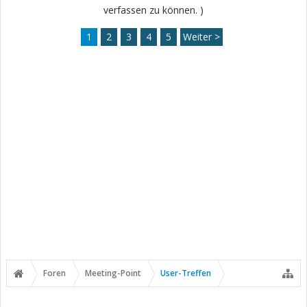
verfassen zu können. )
1
2
3
4
5
Weiter >
Foren
Meeting-Point
User-Treffen