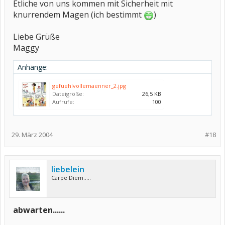
Etliche von uns kommen mit Sicherheit mit
knurrendem Magen (ich bestimmt
)
Liebe Grüße
Maggy
Anhänge:
gefuehlvollemaenner_2.jpg
Dateigröße:
26,5 KB
Aufrufe:
100
29. März 2004
#18
liebelein
Carpe Diem.....
abwarten......