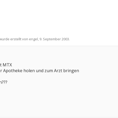
 wurde erstellt von
engel
,
9. September 2003
.
t MTX
er Apotheke holen und zum Arzt bringen
n???