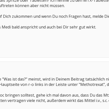
s Spritze oder Tabletten? Ich nehme zu den MTX-Tablette
ftreten können aber nicht müssen.
auf Dich zukommen und wenn Du noch Fragen hast, melde Dic
 Medi bald anspricht und auch bei Dir sehr gut wirkt.
"Was ist das?" meinst, wird in Deinem Beitrag tatsächlich n
Hauptseite von r-o links in der Leiste unter "Methotrexat",
 bringen solltest, gehe ich mal davon aus, dass Du das Mtx
en vertragen viele nicht, außerdem wirkt das Mittel i.v., s.c. 