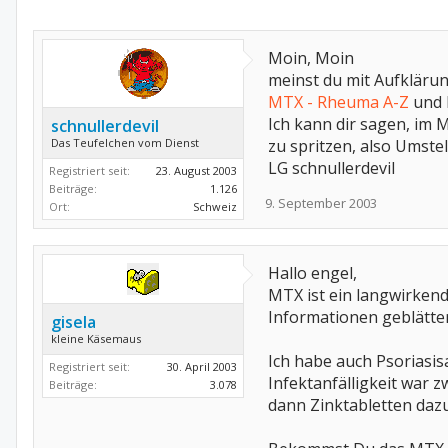
Moin, Moin
meinst du mit Aufklärun
MTX - Rheuma A-Z
und h
Ich kann dir sagen, im 
schnullerdevil
Das Teufelchen vom Dienst
zu spritzen, also Umste
LG schnullerdevil
Registriert seit:
23. August 2003
Beiträge:
1.126
9. September 2003
Ort:
Schweiz
Hallo engel,
MTX ist ein langwirkend
Informationen geblätter
gisela
kleine Käsemaus
Ich habe auch Psoriasis
Registriert seit:
30. April 2003
Infektanfälligkeit war
Beiträge:
3.078
dann Zinktabletten dazu