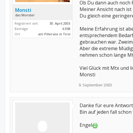
Ob Du dann auch noch Fo
Meiner Ansicht nach ist
Monsti
Du gleich eine geringe
das Monster
Registriert seit:
30. April 2003
Meine Erfahrung ist abe
Beiträge:
6.938
Ort:
am Pillersee in Tirol
entsprechendem Bedarf n
gebrauchen war. Zweimal
Aber die extreme Müdigke
nehmen schon lange Mtx
Viel Glück mit Mtx und 
Monsti
9. September 2003
Danke für eure Antwor
Bin auf jeden fall schon 
Engel