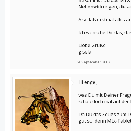
Bekommst Du das MTX al
Nebenwirkungen, die au
Also laß erstmal alles 
Ich wünsche Dir das, das
Liebe Grüße
gisela
9. September 2003
Hi engel,
was Du mit Deiner Frage 
schau doch mal auf der 
Da Du das Zeugs zum Doc
gut so, denn Mtx-Tablett