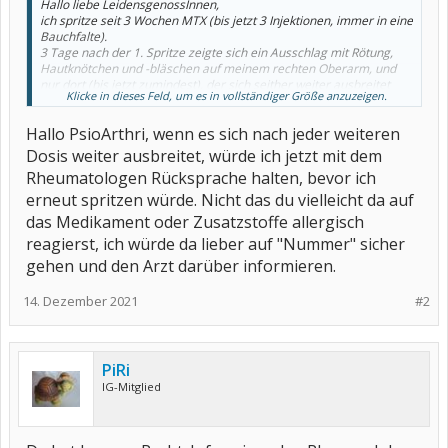
Hallo liebe LeidensgenossInnen,
ich spritze seit 3 Wochen MTX (bis jetzt 3 Injektionen, immer in eine
Bauchfalte).
3 Tage nach der 1. Spritze zeigte sich ein Ausschlag mit Rötung,
Hautknötchen und -bläschen auf meinem rechten Oberarm, und
nur dort (bis jetzt zumindest), der sich seither weiter ausbreitet
Klicke in dieses Feld, um es in vollständiger Größe anzuzeigen.
und mit jeder Dosis stärker wird.
Kennt das jemand von Euch? Ausschlag als Nebenwirkung von
Hallo PsioArthri, wenn es sich nach jeder weiteren
MTX?
Muss ich mir Sorgen machen?
Dosis weiter ausbreitet, würde ich jetzt mit dem
Rheumatologen Rücksprache halten, bevor ich
erneut spritzen würde. Nicht das du vielleicht da auf
das Medikament oder Zusatzstoffe allergisch
reagierst, ich würde da lieber auf "Nummer" sicher
gehen und den Arzt darüber informieren.
14. Dezember 2021
#2
PiRi
IG-Mitglied