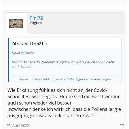
Tini72
Mitglied
Zitat von Thea21:
↑
Hallo
@Tini72
bei mir kamen die Nebenwirkungen von Metex auch schon nach
ca. 1 Stunde.
Wenn du ein Antiallergikum wie Cetirizin genommenen hast sollten
Klicke in dieses Feld, um es in vollständiger Größe anzuzeigen.
allergische Symptome abnehmen. Wenn es nicht deutlich besser
wird ist es wohl eher keine Allergie.
Wie Erkältung fühlt es sich nicht an; der Covid-
Kann es eine Erkältung sein? Oder eine Covid Infektion?
Schnelltest war negativ. Heute sind die Beschwerden
auch schon wieder viel besser.
Gute Besserung!
Thea
Inzwischen denke ich wirklich, dass die Pollenallergie
ausgeprägter ist als in den Jahren zuvor.
23. April 2022
#7