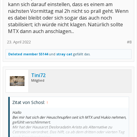
kann sich darauf einstellen, dass es einem am
nächsten Vormittag mal 2h nicht so prall geht. Wenn
es dabei bleibt oder sich sogar das auch noch
stabilisiert; ich würde nicht klagen. Natürlich sollte
MTX dann auch anschlagen...
23. April 2022
#8
Deleted member 55144
und
stray cat
gefällt das.
Tini72
Mitglied
Zitat von Schosl:
↑
Hallo
Bei mir hat sich der Heuschnupfen seit ich MTX und Hukio nehmen,
gefühlt verschlimmert.
Mir hat der Hausarzt Desloradatin Aristo als Alternative zu
Cetretecin verordnet. Das hilft, ca ab dem dritten oder vierten Tag
nach Einnahmebeginn.