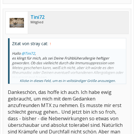
Tini72
Mitglied
Zitat von stray cat:
↑
Hallo
@Tini72
,
es klingt für mich, als sei Deine Frühblüherallergie heftiger
geworden. Ob das vielleicht durch die Immunsuppression von
Metex geschehen kann, weiß ich nicht, aber ich würde es den
Rheumadoc oder Deinen eventuell vorhandenen Allergologen oder
Hausarzt mal fragen.
Klicke in dieses Feld, um es in vollständiger Größe anzuzeigen.
Ich wünsche Dir, dass Du MTX behalten kannst und es Dir gut hilft
zusammen mit der erhöhten Dosis Folsäure
Dankeschön, das hoffe ich auch. Ich habe ewig
gebraucht, um mich mit dem Gedanken
anzufreunden MTX zu nehmen. Es musste mir erst
schlecht genug gehen... Und jetzt bin ich so froh,
dass - bisher - die Nebenwirkungen so etwas von
überschaubar und absolut tolerabel sind. Natürlich
sind Krämpfe und Durchfall nicht schön. Aber man