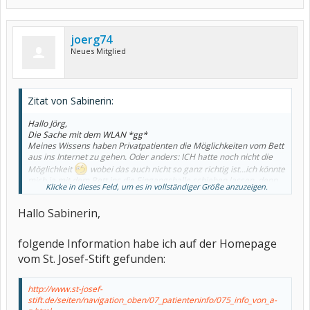
joerg74
Neues Mitglied
Zitat von Sabinerin:
Hallo Jörg,
Die Sache mit dem WLAN *gg*
Meines Wissens haben Privatpatienten die Möglichkeiten vom Bett
aus ins Internet zu gehen. Oder anders: ICH hatte noch nicht die
Möglichkeit
wobei das auch nicht so ganz richtig ist...ich könnte
mich ja mit dem Bett ins die Eingangshalle schieben lassen, denn
Klicke in dieses Feld, um es in vollständiger Größe anzuzeigen.
dort steht der Computer mit Internet-Zugang. So könnte auch ich,
als gesetzlich Versicherte, vom Bett aus ins Internet
Hallo Sabinerin,
folgende Information habe ich auf der Homepage
vom St. Josef-Stift gefunden:
http://www.st-josef-
stift.de/seiten/navigation_oben/07_patienteninfo/075_info_von_a-