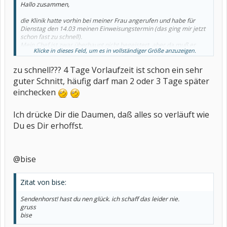
Hallo zusammen,
die Klinik hatte vorhin bei meiner Frau angerufen und habe für
Dienstag den 14.03 meinen Einweisungstermin (das ging mir jetzt
schon fast zu schnell).
Mein Chef ist zwar überhaupt nicht begeistert, aber da muß er
Klicke in dieses Feld, um es in vollständiger Größe anzuzeigen.
durch.
zu schnell??? 4 Tage Vorlaufzeit ist schon ein sehr
Gruß
Jörg
guter Schnitt, häufig darf man 2 oder 3 Tage später
einchecken
Ich drücke Dir die Daumen, daß alles so verläuft wie
Du es Dir erhoffst.
@bise
Zitat von bise:
Sendenhorst! hast du nen glück. ich schaff das leider nie.
gruss
bise