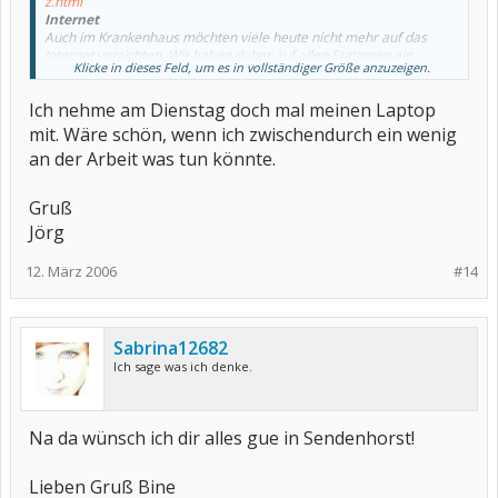
z.html
Internet
Auch im Krankenhaus möchten viele heute nicht mehr auf das
Internet verzichten. Wir haben daher auf allen Stationen ein
Klicke in dieses Feld, um es in vollständiger Größe anzuzeigen.
Funknetz aufgebaut, dass es Ihnen ermöglicht, mit Ihrem
mitgebrachten Laptop gegen ein Nutzungsentgelt drahtlos „online“
Ich nehme am Dienstag doch mal meinen Laptop
zu gehen. Hierzu erhalten Sie an unserer Zentrale eine
entsprechende Karte.
mit. Wäre schön, wenn ich zwischendurch ein wenig
an der Arbeit was tun könnte.
Gruß
Jörg
12. März 2006
#14
Sabrina12682
Ich sage was ich denke.
Na da wünsch ich dir alles gue in Sendenhorst!
Lieben Gruß Bine