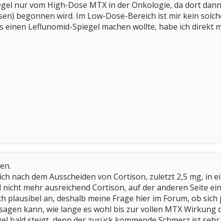
gel nur vom High-Dose MTX in der Onkologie, da dort dann
sen) begonnen wird. Im Low-Dose-Bereich ist mir kein solch
ns einen Leflunomid-Spiegel machen wollte, habe ich direk
en.
ich nach dem Ausscheiden von Cortison, zuletzt 2,5 mg, in e
nicht mehr ausreichend Cortison, auf der anderen Seite ein
ch plausibel an, deshalb meine Frage hier im Forum, ob sic
sagen kann, wie lange es wohl bis zur vollen MTX Wirkung 
egel bald steigt, denn der zurück kommende Schmerz ist se