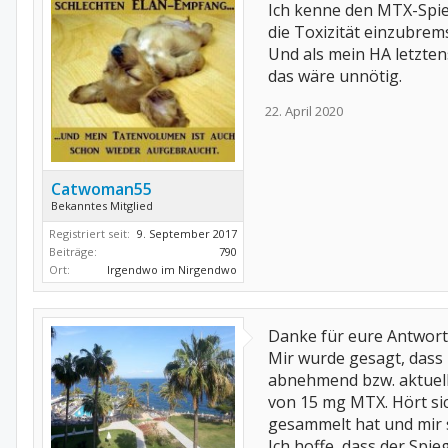
Ich kenne den MTX-Spie
die Toxizität einzubrem
Und als mein HA letzte
das wäre unnötig.
22. April 2020
Catwoman55
Bekanntes Mitglied
Registriert seit:
9. September 2017
Beiträge:
790
Ort:
Irgendwo im Nirgendwo
Danke für eure Antwort
Mir wurde gesagt, dass 
abnehmend bzw. aktuell 
von 15 mg MTX. Hört si
gesammelt hat und mir 
Ich hoffe, dass der Spi