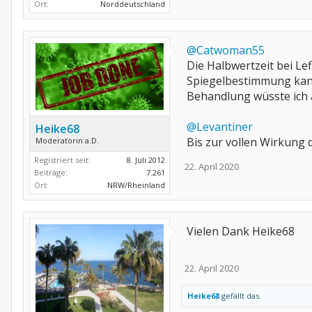
Ort:
Norddeutschland
@Catwoman55
Die Halbwertzeit bei Le
Spiegelbestimmung kann
Behandlung wüsste ich 
@Levantiner
Heike68
Bis zur vollen Wirkung
Moderatorin a.D.
Registriert seit:
8. Juli 2012
22. April 2020
Beiträge:
7.261
Ort:
NRW/Rheinland
Vielen Dank Heike68
22. April 2020
Heike68
gefällt das.