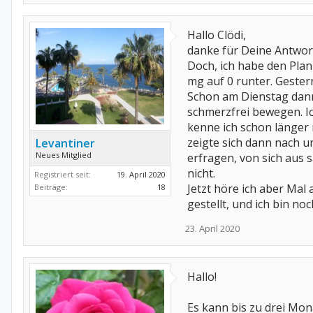
Hallo Clödi,
danke für Deine Antwor
Doch, ich habe den Pla
mg auf 0 runter. Gester
Schon am Dienstag dann 
schmerzfrei bewegen. Ic
kenne ich schon länger
zeigte sich dann nach un
Levantiner
Neues Mitglied
erfragen, von sich aus 
nicht.
Registriert seit:
19. April 2020
Jetzt höre ich aber Mal
Beiträge:
18
gestellt, und ich bin n
23. April 2020
Hallo!
Es kann bis zu drei Mon