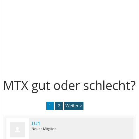
MTX gut oder schlecht?
1
2
Weiter >
LU1
Neues Mitglied