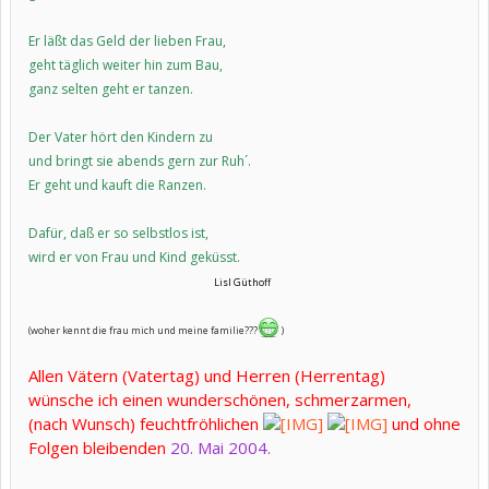
Er läßt das Geld der lieben Frau,
geht täglich weiter hin zum Bau,
ganz selten geht er tanzen.
Der Vater hört den Kindern zu
und bringt sie abends gern zur Ruh´.
Er geht und kauft die Ranzen.
Dafür, daß er so selbstlos ist,
wird er von Frau und Kind geküsst.
​
Lisl Güthoff
(woher kennt die frau mich und meine familie???
)
Allen Vätern (Vatertag) und Herren (Herrentag)
wünsche ich einen wunderschönen, schmerzarmen,
(nach Wunsch) feuchtfröhlichen
und ohne
Folgen
bleibenden
20. Mai 2004.