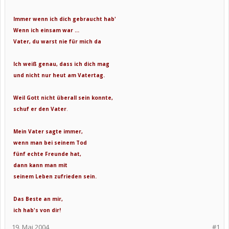
Immer wenn ich dich gebraucht hab'
Wenn ich einsam war ...
Vater, du warst nie für mich da
Ich weiß genau, dass ich dich mag
und nicht nur heut am Vatertag.
Weil Gott nicht überall sein konnte,
schuf er den Vater
.
Mein Vater sagte immer,
wenn man bei seinem Tod
fünf echte Freunde hat,
dann kann man mit
seinem Leben zufrieden sein.
Das Beste an mir,
ich hab's von dir!
19. Mai 2004
#1